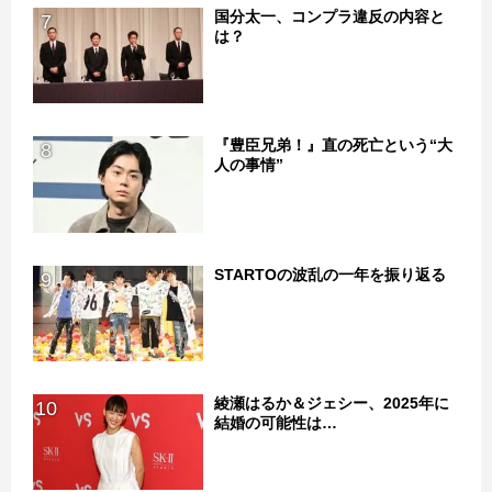
国分太一、コンプラ違反の内容と
7
は？
『豊臣兄弟！』直の死亡という“大
8
人の事情”
STARTOの波乱の一年を振り返る
9
綾瀬はるか＆ジェシー、2025年に
10
結婚の可能性は…