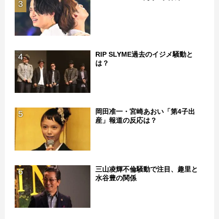
3
RIP SLYME過去のイジメ騒動と
4
は？
岡田准一・宮崎あおい「第4子出
5
産」報道の反応は？
三山凌輝不倫騒動で注目、趣里と
6
水谷豊の関係