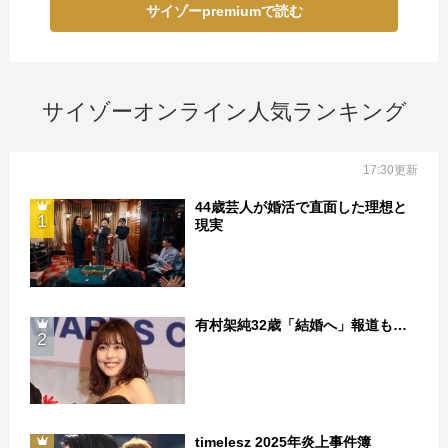
サイゾーpremiumで読む
サイゾーオンライン人気ランキング
17:30更新
44歳芸人が婚活で直面した理想と
1
現実
有村架純32歳「結婚へ」報道も…
2
timelesz 2025年炎上事件簿