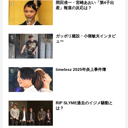
岡田准一・宮崎あおい「第4子出
4
産」報道の反応は？
ガッポリ建設・小堀敏夫インタビ
5
ュー
timelesz 2025年炎上事件簿
6
RIP SLYME過去のイジメ騒動と
7
は？