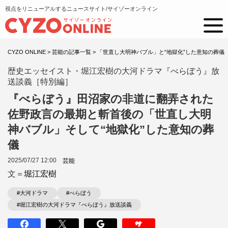
視点をリニューアルするニュースサイト/サイゾーオンライン
CYZO ONLINE
>
芸能の記事一覧
>
「世直し大明神バブル」と“地獄化”した意知の葬儀
歴史エッセイスト・堀江宏樹の大河ドラマ『べらぼう』放
送談義［特別編］
『べらぼう』田沼家の非道に翻弄された
佐野政言の最期と斬首後の「世直し大明
神バブル」そして“地獄化”した意知の葬
儀
2025/07/27 12:00
芸能
文＝
堀江宏樹
#大河ドラマ
#べらぼう
#堀江宏樹の大河ドラマ『べらぼう』放送談義