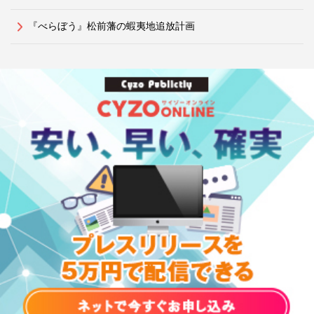
『べらぼう』松前藩の蝦夷地追放計画