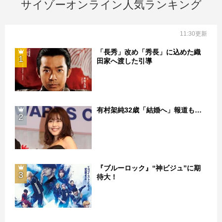
サイゾーオンライン人気ランキング
11:30更新
「長秀」改め「秀長」に込めた織
1
田家へ渡した引導
有村架純32歳「結婚へ」報道も…
2
『ブルーロック』“神ビジュ”に期
3
待大！