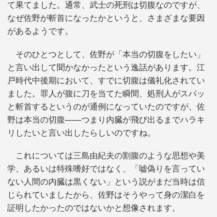
て果てました。通常、武士の死刑は切腹なのですが、
なぜ佐野が斬首になったかというと、さまざまな要因
があるようです。
そのひとつとして、佐野が「本当の切腹をしたい」
と言い出して聞かなかったという逸話があります。江
戸時代中後期において、すでに切腹は儀礼化されてい
ました。罪人が腹に刀を当てた瞬間、処刑人がスパッ
と斬首するというのが通例になっていたのですが、佐
野は本当の切腹――つまり内臓が飛び出るまでハラキ
リしたいと言い出したらしいのですね。
これについては三島由紀夫の割腹のような思想や美
学、あるいは特殊嗜好ではなく、「嘘偽りを言ってい
ない人間の内臓は黒くない」という説がまだ当時は信
じられていましたから、佐野はそうやって身の潔白を
証明したかったのではないかと想像されます。