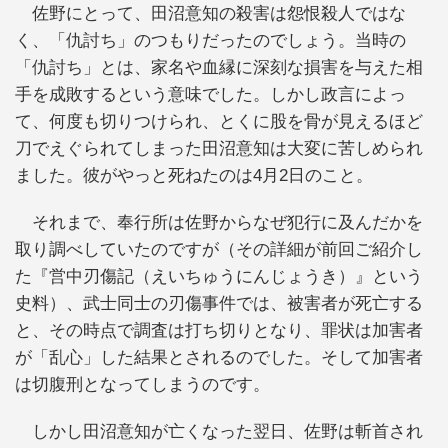
佐野にとって、田沼意知の殺害は怨恨殺人ではな
く、「仇討ち」のつもりだったのでしょう。当時の
「仇討ち」とは、家名や血縁に深刻な損害を与えた相
手を成敗するという意味でした。しかし政言によっ
て、何度も切りつけられ、とくに股を骨が見えるほど
刀でえぐられてしまった田沼意知は大変に苦しめられ
ました。彼がやっと死ねたのは4月2日のこと。
それまで、奉行所は佐野からなぜ犯行に及んだかを
取り調べしていたのですが（その詳細が前回ご紹介し
た『営中刃傷記（えいちゅうにんじょうき）』という
史料）、武士同士の刃傷事件では、被害者が死亡する
と、その時点で調査は打ち切りとなり、罪状は加害者
が「乱心」した結果とされるのでした。そして加害者
は切腹刑となってしまうのです。
しかし田沼意知が亡くなった翌日、佐野は斬首され