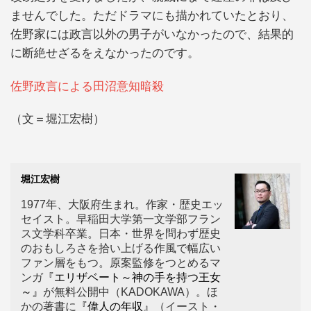
ませんでした。ただドラマにも描かれていたとおり、
佐野家には政言以外の男子がいなかったので、結果的
に断絶せざるをえなかったのです。
佐野政言による田沼意知暗殺
（文＝堀江宏樹）
堀江宏樹
1977年、大阪府生まれ。作家・歴史エッ
セイスト。早稲田大学第一文学部フラン
ス文学科卒業。日本・世界を問わず歴史
のおもしろさを拾い上げる作風で幅広い
ファン層をもつ。原案監修をつとめるマ
ンガ
『エリザベート～神の手を持つ王女
～』
が無料公開中（KADOKAWA）。ほ
かの著書に
『偉人の年収』
（イースト・