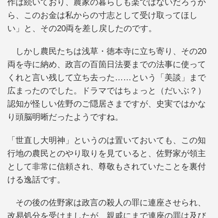
作は続いており、農家の暮らしも楽ではないだろうか
ら、このお金は私からの寸志として受け取ってほし
い」と、その20両を差し戻したのです。
しかし農民たちは浅草・徳本寺に立ち寄り、その20
両を寺に納め、政言の百箇日法要までの法事に使って
くれと言い残して立ち去った……という「美談」まで
広まったのでした。ドラマではちょっと（だいぶ？）
認知が怪しい佐野のご隠居さまですが、史実ではかな
り頭脳明晰だったようですね。
「世直し大明神」というのは置いておいても、この知
行地の農民とのやり取りを見ていると、佐野家が領主
として非常に信頼され、尊敬もされていたことを裏付
ける逸話です。
その後の佐野家は政言の殺人の罪に連座させられ、
改易処分を受けましたが、親戚にまで連座の罪は及び