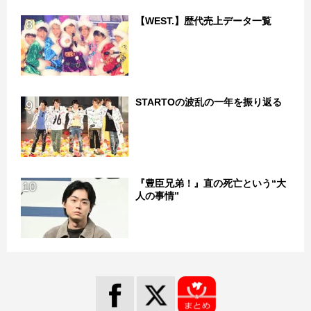
【WEST.】歴代売上データ一覧
8
STARTOの波乱の一年を振り返る
9
『豊臣兄弟！』直の死亡という“大
10
人の事情”