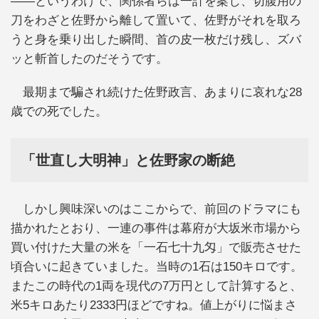
――というわけで、関係者らは一計を案じ、切腹用の
刀をわざと佐野から離して置いて、佐野がそれを取ろ
うと身を乗り出した瞬間、首の皮一枚だけ残し、ズバ
ッと斬首したのだそうです。
最期まで騙され続けた佐野政言、あまりに哀れな28
歳での死でした。
「世直し大明神」と佐野家の断絶
しかし興味深いのはここからで、前回のドラマにも
描かれたとおり、一連の事件は幕府が大坂米市場から
買い付けた大量の米を「一石七十九匁」で販売させた
頃合いに起きていました。当時の1石は150キロです。
またこの時代の1両を現代の7万円として計算すると、
米5キロあたり2333円ほどですね。値上がりに悩まさ