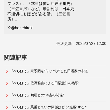
プレス）、
『本当は怖い江戸徳川史』
（三笠書房）など。最新刊は
『日本史
不適切にもほどがある話』
（三笠書
房）。
X:
@horiehiroki
最終更新：
2025/07/27 12:00
関連記事
『べらぼう』家系図を“借りパク”した田沼家の非道
『べらぼう』佐野雅言による田沼意知の暗殺
『べらぼう』鶴屋との“本当の関係”
『べらぼう』蔦重とていの関係はどう“進展”する？