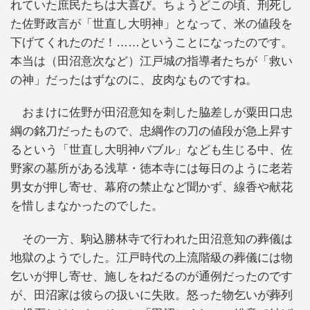
れていた庶民たちは大喜び。ちょうどこの頃、刑死し
た佐野政言が「世直し大明神」となって、米の値段を
下げてくれたのだ！……ということになったのです。
本当は（田沼意次など）江戸城の指導者たちが「救い
の神」だったはずなのに、皮肉なものですね。
おまけに佐野が田沼意知を刺した脇差しが粟田口忠
綱の銘刀だったもので、忠綱作の刀の値段が急上昇す
るという「世直し大明神バブル」なども生じる中、佐
野家の墓所がある浅草・徳本寺には毎日のように老若
男女が押し寄せ、幕府の禁止など聞かず、線香や献花
を惜しまなかったのでした。
その一方、駒込勝林寺で行われた田沼意知の葬儀は
地獄のようでした。江戸時代の上流階級の葬儀には物
乞いが押し寄せ、施しをねだるのが通例だったのです
が、田沼家は彼らの扱いに失敗。怒った物乞いが葬列