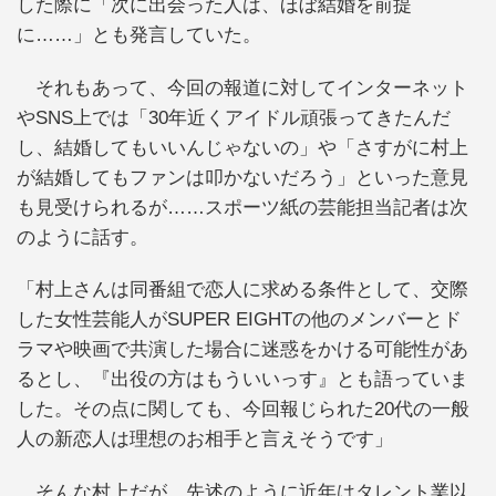
した際に「次に出会った人は、ほぼ結婚を前提
に……」とも発言していた。
それもあって、今回の報道に対してインターネット
やSNS上では「30年近くアイドル頑張ってきたんだ
し、結婚してもいいんじゃないの」や「さすがに村上
が結婚してもファンは叩かないだろう」といった意見
も見受けられるが……スポーツ紙の芸能担当記者は次
のように話す。
「村上さんは同番組で恋人に求める条件として、交際
した女性芸能人がSUPER EIGHTの他のメンバーとド
ラマや映画で共演した場合に迷惑をかける可能性があ
るとし、『出役の方はもういいっす』とも語っていま
した。その点に関しても、今回報じられた20代の一般
人の新恋人は理想のお相手と言えそうです」
そんな村上だが、先述のように近年はタレント業以