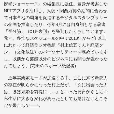
観光ショーケース』の編集長に就任。自身が考案した
NFTアプリを活用し、大阪・関西万博の期間に合わせ
て日本各地の周遊を促進するデジタルスタンプラリー
の企画を推進したり、今年4月には自身初となる著書
『半分論』（幻冬舎刊）を発刊したりもしています。
元々、多忙なスケジュールの中で2018年から7年以上
にわたって経済ラジオ番組『村上信五くんと経済ク
ン』（文化放送）のパーソナリティーを務めています
し、以前から芸能以外のビジネスにも関心が強かった
んでしょう」(前出のスポーツ紙記者)
近年実業家モードが加速する中、ここに来て新恋人
の存在が明らかになった村上だが、「次に出会った人
は、ほぼ結婚を前提に……」といった発言からも近々
私生活に大きな変化があったとしても驚けないところ
だが果たして――。