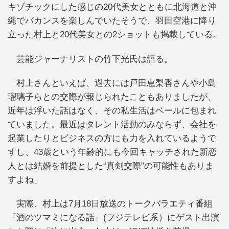
キゾチックにした感じの20代美女とともに北海道と沖
縄でバカンスを楽しんでいたそうで、羽田空港に降り
立った村上と20代美女との2ショットも掲載している。
芸能ジャーナリストの竹下光氏は語る。
「村上さんといえば、過去には戸田恵梨香さんや小島
瑠璃子らとの交際が報じられたこともありましたが、
近年は浮いた話はなく、その私生活はベールに包まれ
ていました。最近はタレント活動のみならず、会社を
起業したりとビジネスの方にも力を入れているようで
すし、43歳という年齢的にも今回キャッチされた新恋
人とは結婚を前提とした“真剣交際”の可能性もありま
すよね」
実際、村上は7月18日放送のトークバラエティ番組
『酒のツマミになる話』(フジテレビ系）にゲスト出演