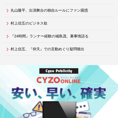
丸山隆平、出演舞台の独自ルールにファン困惑
村上信五のビジネス欲
『24時間』ランナー経験の城島茂、裏事情語る
村上信五、『仰天』での言動めぐり疑問噴出