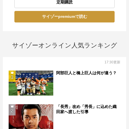
定期購読
サイゾーpremiumで読む
サイゾーオンライン人気ランキング
17:30更新
阿部巨人と橋上巨人は何が違う？
1
「長秀」改め「秀長」に込めた織
2
田家へ渡した引導