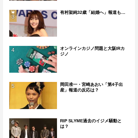
有村架純32歳「結婚へ」報道も…
3
オンラインカジノ問題と大阪IRカ
4
ジノ
岡田准一・宮崎あおい「第4子出
5
産」報道の反応は？
RIP SLYME過去のイジメ騒動と
6
は？