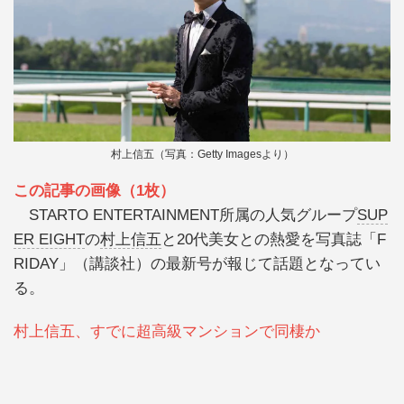
村上信五（写真：Getty Imagesより）
この記事の画像（1枚）
STARTO ENTERTAINMENT所属の人気グループ
SUP
ER EIGHT
の
村上信五
と20代美女との熱愛を写真誌「F
RIDAY」（講談社）の最新号が報じて話題となってい
る。
村上信五、すでに超高級マンションで同棲か