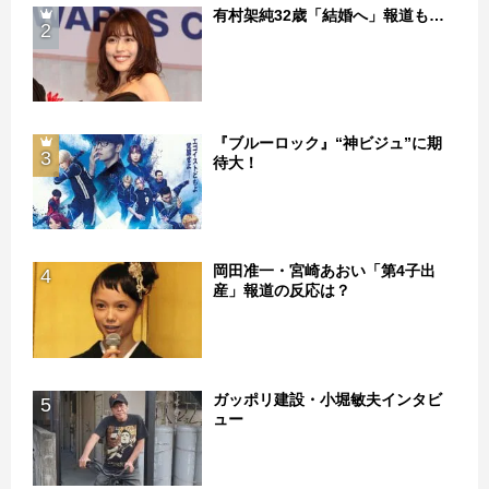
有村架純32歳「結婚へ」報道も…
2
『ブルーロック』“神ビジュ”に期
3
待大！
岡田准一・宮崎あおい「第4子出
4
産」報道の反応は？
ガッポリ建設・小堀敏夫インタビ
5
ュー