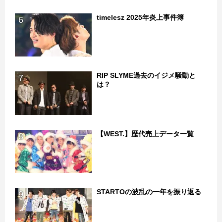
timelesz 2025年炎上事件簿
6
RIP SLYME過去のイジメ騒動と
7
は？
【WEST.】歴代売上データ一覧
8
STARTOの波乱の一年を振り返る
9