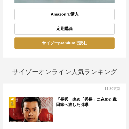
Amazonで購入
定期購読
サイゾーpremiumで読む
サイゾーオンライン人気ランキング
11:30更新
「長秀」改め「秀長」に込めた織
1
田家へ渡した引導