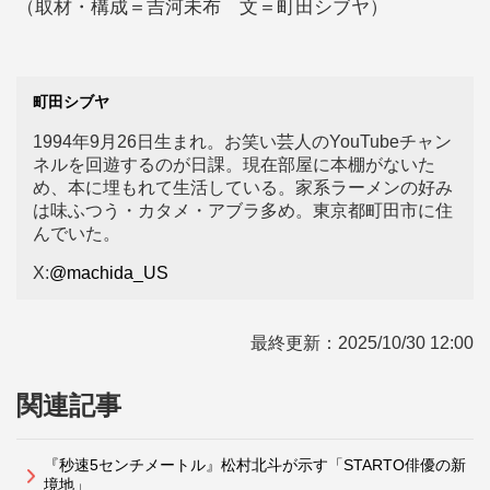
（取材・構成＝吉河未布 文＝町田シブヤ）
町田シブヤ
1994年9月26日生まれ。お笑い芸人のYouTubeチャン
ネルを回遊するのが日課。現在部屋に本棚がないた
め、本に埋もれて生活している。家系ラーメンの好み
は味ふつう・カタメ・アブラ多め。東京都町田市に住
んでいた。
X:
@machida_US
最終更新：
2025/10/30 12:00
関連記事
『秒速5センチメートル』松村北斗が示す「STARTO俳優の新
境地」