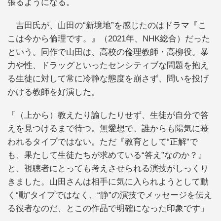
張るようになる。
吉田氏が、山田の“新境地”を感じたのはドラマ『こ
こは今から倫理です。』（2021年、NHK総合）だった
という。同作で山田は、高校の倫理教師・高柳役。暴
力や性、ドラッグといったセンシティブな問題を抱え
る生徒に対して常に冷静な態度を崩さず、問いを投げ
かける教師を好演した。
「（上から）教えたり諭したりせず、生徒が自分で答
えを見つけるまで待つ。無愛想で、誰からも陽気に慕
われるタイプではない。ただ『教育として“正解”で
も、果たして生徒たちが求めている“答え”なのか？』
と、視聴者にとっても考えさせられる演技がしっくり
きました。山田さんは相手に気に入られようとして動
く“動”タイプではなく、“静”の演技でメッセージを伝え
る役者なのだ、とこの作品で明確になった印象です」