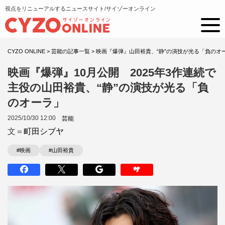
視点をリニューアルするニュースサイト/サイゾーオンライン
CYZO ONLINE
>
芸能の記事一覧
>
映画『爆弾』山田裕貴、“静”の演技が光る「負のオ
映画『爆弾』10月公開 2025年3作連続で
主役の山田裕貴、“静”の演技が光る「負
のオーラ」
2025/10/30 12:00
芸能
文＝
町田シブヤ
#映画
#山田裕貴