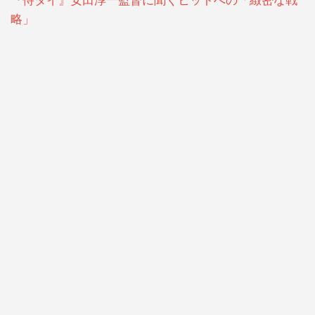
『侍タイ』安田淳一監督に聞くヒットへの「緻密な戦
略」