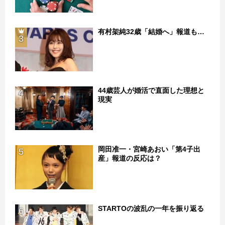
有村架純32歳「結婚へ」報道も…
3
44歳芸人が婚活で直面した理想と
4
現実
岡田准一・宮崎あおい「第4子出
5
産」報道の反応は？
STARTOの波乱の一年を振り返る
6