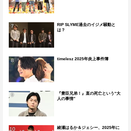
RIP SLYME過去のイジメ騒動と
7
は？
timelesz 2025年炎上事件簿
8
『豊臣兄弟！』直の死亡という“大
9
人の事情”
綾瀬はるか＆ジェシー、2025年に
10