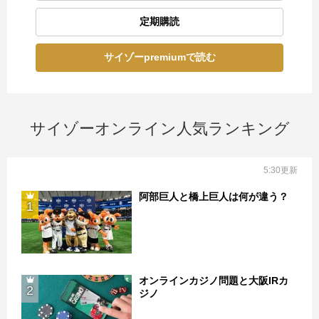
定期購読
サイゾーpremiumで読む
サイゾーオンライン人気ランキング
5:30更新
阿部巨人と橋上巨人は何が違う？
1
オンラインカジノ問題と大阪IRカ
2
ジノ