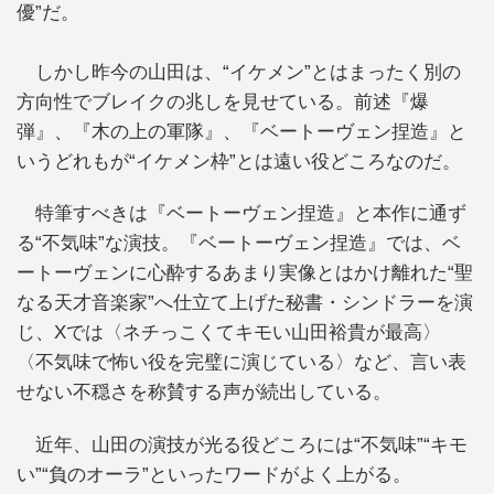
優”だ。
しかし昨今の山田は、“イケメン”とはまったく別の
方向性でブレイクの兆しを見せている。前述『爆
弾』、『木の上の軍隊』、『ベートーヴェン捏造』と
いうどれもが“イケメン枠”とは遠い役どころなのだ。
特筆すべきは『ベートーヴェン捏造』と本作に通ず
る“不気味”な演技。『ベートーヴェン捏造』では、ベ
ートーヴェンに心酔するあまり実像とはかけ離れた“聖
なる天才音楽家”へ仕立て上げた秘書・シンドラーを演
じ、Xでは〈ネチっこくてキモい山田裕貴が最高〉
〈不気味で怖い役を完璧に演じている〉など、言い表
せない不穏さを称賛する声が続出している。
近年、山田の演技が光る役どころには“不気味”“キモ
い”“負のオーラ”といったワードがよく上がる。