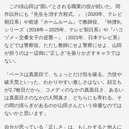
この頃山田は“固い”とされる職業の役が続いた。同
作以外にも『先生を消す方程式。』（2020年、テレビ
朝日系）や前述『ホームルーム』で教師役、『特捜9』
シリーズ（2018年～2025年、テレビ朝日系）や『ハコ
ヅメ～交番女子の逆襲～』（2021年、日本テレビ系）
などでは警察役。ただし教師にせよ警察にせよ、山田
が担うのは一辺倒に“正しさ”を振りかざすキャラでは
ない。
「ベースは真面目で、ちょっとだけ殻を破る。力技や
破天荒といった、わかりやすい激しさはない。顔立ち
が2.7枚目だから、コメディのなかの真面目さ、あるい
は真面目さのなかの人間臭さ、どちらにも寄れる。そ
の間の揺らぎがあるのが山田さんという俳優なのでは
ないかと思います」
自分が思っている「正しさ」は、もしかすると他人に