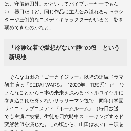
は、守備範囲外。かといってバイプレーヤーでもな
い。器用だけど、同じ作品に主人公み溢れるキャラク
ターや圧倒的なコメディキャラクターがいると、影を
弱めてきたのかなと」
「冷静沈着で愛想がない“静”の役」という
新境地
そんな山田の『ゴーカイジャー』以降の連続ドラマ
初主演は『SEDAI WARS』（2020年、TBS系）だ。ひ
ょんなことから日本の未来を決めるバトルロイヤルに
巻き込まれた冴えないサラリーマン役で、同年は学園
サイコ・ラブコメディ『ホームルーム』（毎日放送）
でも主演に抜擢。生徒を四六時中ストーキングするド
変態教師を演じた。この頃から、山田は次々に主演を