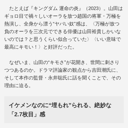
たとえば『キングダム 運命の炎』（2023）。山田は
ギョロ目で禍々しいオーラを放つ趙国の将軍・万極を
熱演し、全身から漂う“ヤバい奴”感は、〈万極が放つ
負のオーラを三次元でできる俳優は山田裕貴しかいな
いのでは？と思うくらい似合っていた〉〈いい意味で
最高にキモい！〉と好評だった。
なぜいま、山田の“キモさ”が花開き、世間に刺さり
つつあるのか。ドラマ評論家の観点から吉田潮氏に、
そして本作の監督・永井聡氏に話を聞くことで、その
理由に迫る。
イケメンなのに“埋もれ”られる、絶妙な
「2.7枚目」感