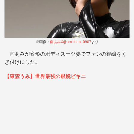
※画像：
南あみX@amichan_0907
より
南あみが変形のボディスーツ姿でファンの視線をく
ぎ付けにした。
【東雲うみ】世界最強の眼鏡ビキニ