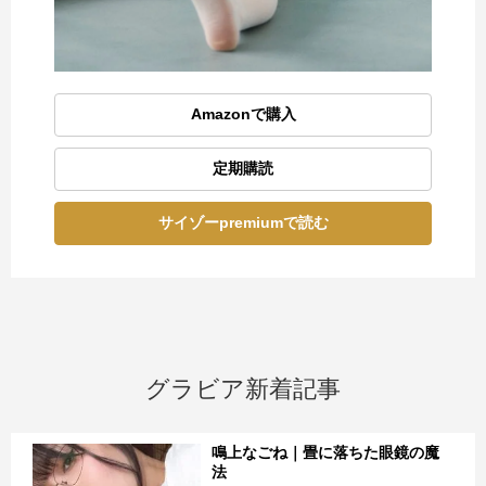
Amazonで購入
定期購読
サイゾーpremiumで読む
グラビア新着記事
鳴上なごね｜畳に落ちた眼鏡の魔
法