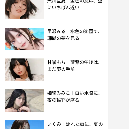
天川星夏｜金色の風は、空
にいちばん近い
早瀬みる｜水色の楽園で、
珊瑚の夢を見る
甘噛もち｜薄紫の午後は、
まだ夢の手前
姫綺みみこ｜白い水際に、
夜の輪郭が座る
いくみ｜濡れた肩に、夏の