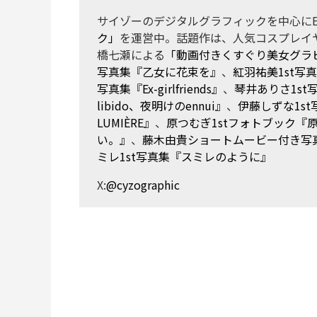
サイゾーのデジタルグラフィックを中心にE
ク」
を運営中。話題作は、人気コスプレイ
橋七瀬による
「動画付きくすぐり美女グラ
写真集『乙女に花束を』
、
紅羽祐美1st写
写真集『Ex-girlfriends』
、
琴井ありさ1s
libido、夜明けのennui』
、
伊藤しずな1st写
LUMIÈRE』
、
原つむぎ1stフォトブック『
い。』
、
藤木由貴ショートムービー付き写真集『La
ミレ1st写真集『スミレのように』
X:
@cyzographic