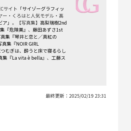
Cサイト
「サイゾーグラフィッ
ヤー・くろはと人気モデル・髙
ビア」
。【写真集】
高梨瑞樹2nd
真集『危険美』
、
藤田あずさ1st
t写真集『琴井と恋と／真紅の
真集『NOIR GIRL
原つむぎは、酔うと床で寝るらし
 vita è bella』
、
工藤ス
最終更新：
2025/02/19 23:31