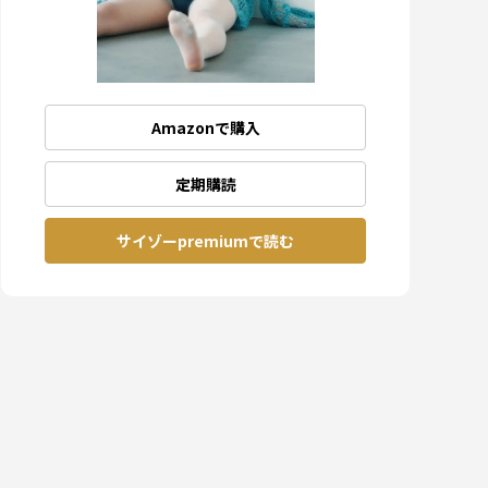
Amazonで購入
定期購読
サイゾーpremiumで読む