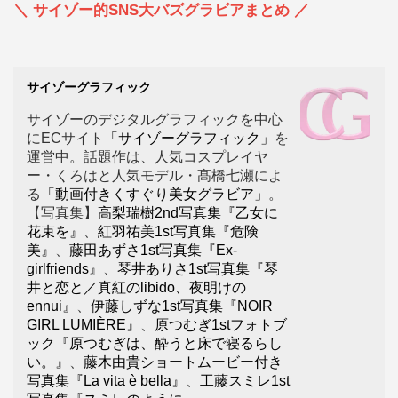
＼ サイゾー的SNS大バズグラビアまとめ ／
サイゾーグラフィック
サイゾーのデジタルグラフィックを中心
にECサイト
「サイゾーグラフィック」
を
運営中。話題作は、人気コスプレイヤ
ー・くろはと人気モデル・髙橋七瀬によ
る
「動画付きくすぐり美女グラビア」
。
【写真集】
高梨瑞樹2nd写真集『乙女に
花束を』
、
紅羽祐美1st写真集『危険
美』
、
藤田あずさ1st写真集『Ex-
girlfriends』
、
琴井ありさ1st写真集『琴
井と恋と／真紅のlibido、夜明けの
ennui』
、
伊藤しずな1st写真集『NOIR
GIRL LUMIÈRE』
、
原つむぎ1stフォトブ
ック『原つむぎは、酔うと床で寝るらし
い。』
、
藤木由貴ショートムービー付き
写真集『La vita è bella』
、
工藤スミレ1st