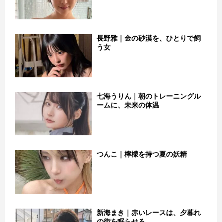
長野雅｜金の砂漠を、ひとりで飼
う女
七海うりん｜朝のトレーニングル
ームに、未来の体温
つんこ｜檸檬を持つ夏の妖精
新海まき｜赤いレースは、夕暮れ
の街を眠らせる