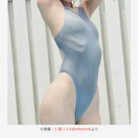
※画像：
仁藤りさX@nitophoto
より