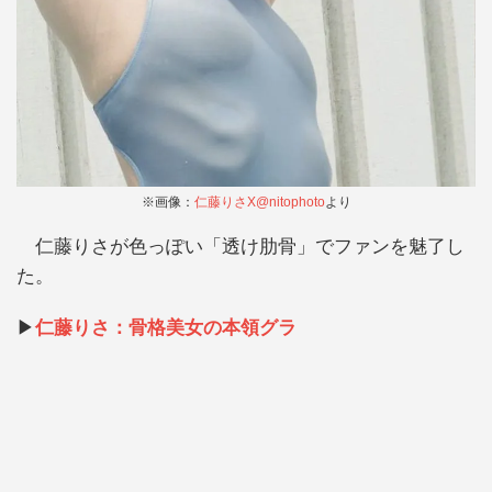
※画像：
仁藤りさX@nitophoto
より
仁藤りさが色っぽい「透け肋骨」でファンを魅了し
た。
▶
仁藤りさ：骨格美女の本領グラ