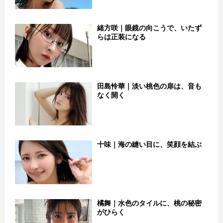
緒方咲｜眼鏡の向こうで、いたず
らは正装になる
田島怜華｜淡い桃色の扉は、音も
なく開く
十味｜海の縫い目に、笑顔を結ぶ
橘舞｜水色のタイルに、桃の秘密
がひらく