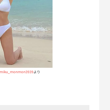
iku_monmon3939
より