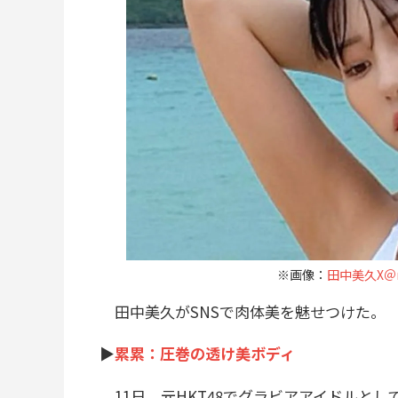
※画像：
田中美久X＠m
田中美久がSNSで肉体美を魅せつけた。
▶
累累：圧巻の透け美ボディ
11日、元HKT48でグラビアアイドルと