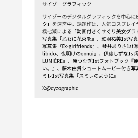
サイゾーグラフィック
サイゾーのデジタルグラフィックを中心にE
ク」
を運営中。話題作は、人気コスプレイ
橋七瀬による
「動画付きくすぐり美女グラ
写真集『乙女に花束を』
、
紅羽祐美1st写
写真集『Ex-girlfriends』
、
琴井ありさ1s
libido、夜明けのennui』
、
伊藤しずな1st写
LUMIÈRE』
、
原つむぎ1stフォトブック『
い。』
、
藤木由貴ショートムービー付き写真集『La
ミレ1st写真集『スミレのように』
X:
@cyzographic