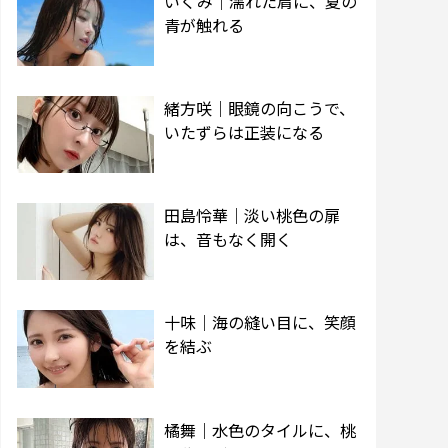
いくみ｜濡れた肩に、夏の
青が触れる
緒方咲｜眼鏡の向こうで、
いたずらは正装になる
田島怜華｜淡い桃色の扉
は、音もなく開く
十味｜海の縫い目に、笑顔
を結ぶ
橘舞｜水色のタイルに、桃