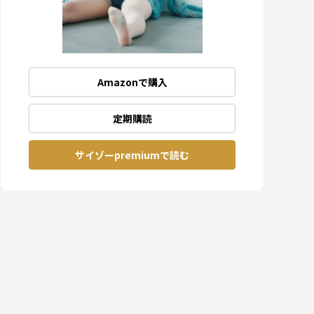
Amazonで購入
定期購読
サイゾーpremiumで読む