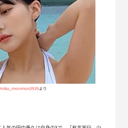
iku_monmon3939
より
して人気の田中美久は自身のXで、「有言実行 少