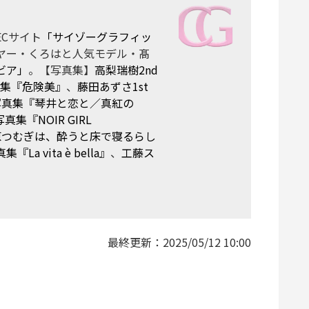
Cサイト
「サイゾーグラフィッ
ヤー・くろはと人気モデル・髙
ビア」
。【写真集】
高梨瑞樹2nd
真集『危険美』
、
藤田あずさ1st
t写真集『琴井と恋と／真紅の
真集『NOIR GIRL
原つむぎは、酔うと床で寝るらし
 vita è bella』
、
工藤ス
最終更新：
2025/05/12 10:00