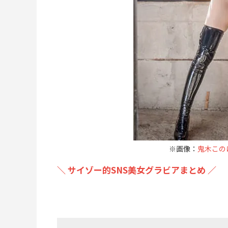
※画像：
鬼木このはX
＼ サイゾー的SNS美女グラビアまとめ ／