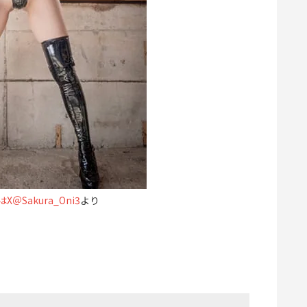
＠Sakura_Oni3
より