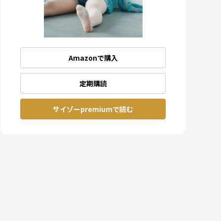
Amazonで購入
定期購読
サイゾーpremiumで読む