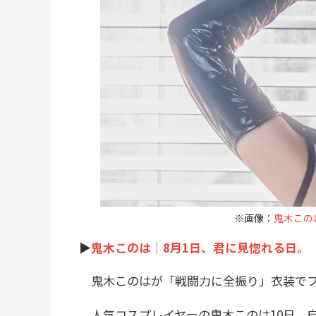
※画像：
鬼木このはX
▶︎
鬼木このは｜8月1日、君に見惚れる日。
鬼木このはが「戦闘力に全振り」衣装でフ
人気コスプレイヤーの鬼木このは10日、自