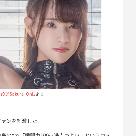
＠Sakura_Oni3
より
ァンを刺激した。
身のXで「戦闘力100点満点つよい」というコメ