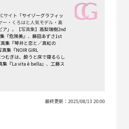
Cサイト
「サイゾーグラフィッ
ヤー・くろはと人気モデル・髙
ビア」
。【写真集】
高梨瑞樹2nd
真集『危険美』
、
藤田あずさ1st
t写真集『琴井と恋と／真紅の
真集『NOIR GIRL
原つむぎは、酔うと床で寝るらし
 vita è bella』
、
工藤ス
最終更新：
2025/08/13 20:00