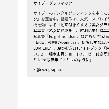
サイゾーグラフィック
サイゾーのデジタルグラフィックを中心にE
ク」
を運営中。話題作は、人気コスプレイ
橋七瀬による
「動画付きくすぐり美女グラ
写真集『乙女に花束を』
、
紅羽祐美1st写
写真集『Ex-girlfriends』
、
琴井ありさ1s
libido、夜明けのennui』
、
伊藤しずな1st写
LUMIÈRE』
、
原つむぎ1stフォトブック『
い。』
、
藤木由貴ショートムービー付き写真集『La
ミレ1st写真集『スミレのように』
X:
@cyzographic