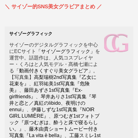
＼ サイゾー的SNS美女グラビアまとめ ／
サイゾーグラフィック
サイゾーのデジタルグラフィックを中心
にECサイト
「サイゾーグラフィック」
を
運営中。話題作は、人気コスプレイヤ
ー・くろはと人気モデル・髙橋七瀬によ
る
「動画付きくすぐり美女グラビア」
。
【写真集】
高梨瑞樹2nd写真集『乙女に
花束を』
、
紅羽祐美1st写真集『危険
美』
、
藤田あずさ1st写真集『Ex-
girlfriends』
、
琴井ありさ1st写真集『琴
井と恋と／真紅のlibido、夜明けの
ennui』
、
伊藤しずな1st写真集『NOIR
GIRL LUMIÈRE』
、
原つむぎ1stフォトブ
ック『原つむぎは、酔うと床で寝るらし
い。』
、
藤木由貴ショートムービー付き
写真集『La vita è bella』
、
工藤スミレ1st