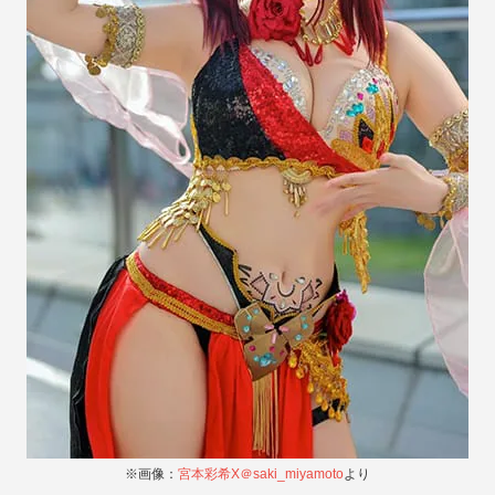
※画像：
宮本彩希X＠saki_miyamoto
より