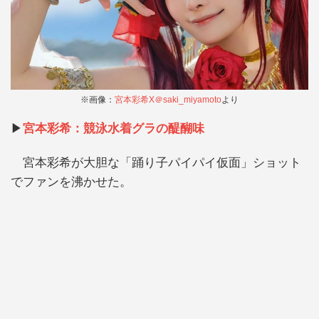
※画像：
宮本彩希X＠saki_miyamoto
より
▶︎
宮本彩希：競泳水着グラの醍醐味
宮本彩希が大胆な「踊り子パイパイ仮面」ショット
でファンを沸かせた。