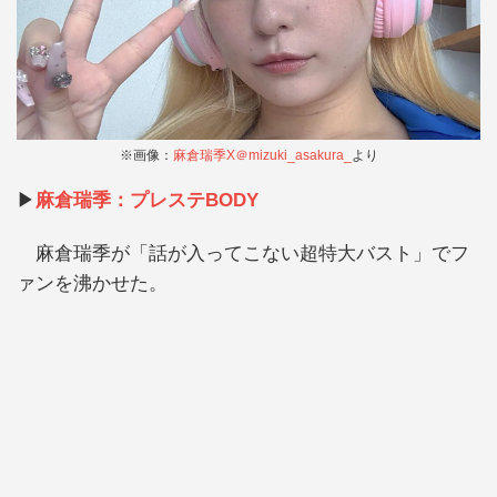
※画像：
麻倉瑞季X＠mizuki_asakura_
より
▶︎
麻倉瑞季：プレステBODY
麻倉瑞季が「話が入ってこない超特大バスト」でフ
ァンを沸かせた。