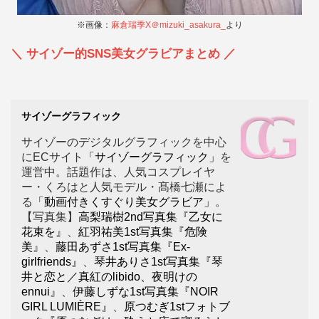
※画像：
麻倉瑞季X＠mizuki_asakura_
より
＼ サイゾー的SNS美女グラビアまとめ ／
サイゾーグラフィック
サイゾーのデジタルグラフィックを中心
にECサイト
「サイゾーグラフィック」
を
運営中。話題作は、人気コスプレイヤ
ー・くろはと人気モデル・髙橋七瀬によ
る
「動画付きくすぐり美女グラビア」
。
【写真集】
高梨瑞樹2nd写真集『乙女に
花束を』
、
紅羽祐美1st写真集『危険
美』
、
藤田あずさ1st写真集『Ex-
girlfriends』
、
琴井ありさ1st写真集『琴
井と恋と／真紅のlibido、夜明けの
ennui』
、
伊藤しずな1st写真集『NOIR
GIRL LUMIÈRE』
、
原つむぎ1stフォトブ