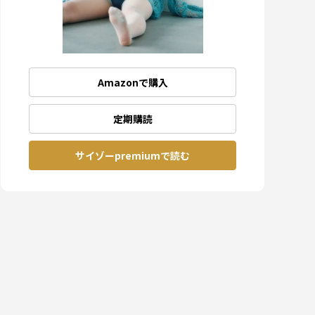
Amazonで購入
定期購読
サイゾーpremiumで読む