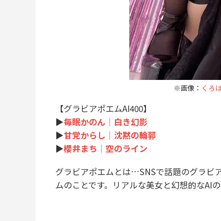
※画像：
くろはX
【グラビアポエムAI400】
▶︎
毎眠かのん｜白き幻影
▶︎
甘党からし｜沈黙の輪郭
▶︎
櫻井まち｜空のライン
グラビアポエムとは…SNSで話題のグラビ
ムのことです。リアルな美女と幻想的なAI