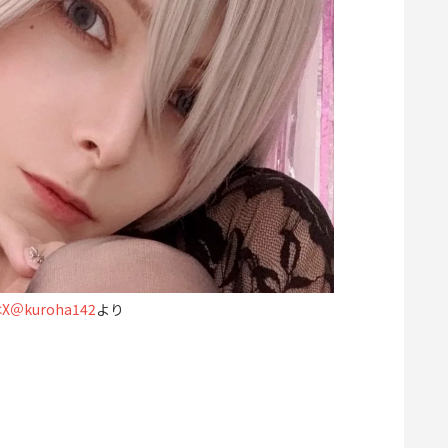
＠kuroha142
より