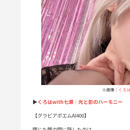
※画像：
くろはX
▶︎
くろはwith七瀬｜光と影のハーモニー
【
グラビアポエムAI400】
閉じた膝の間に隠したのは、