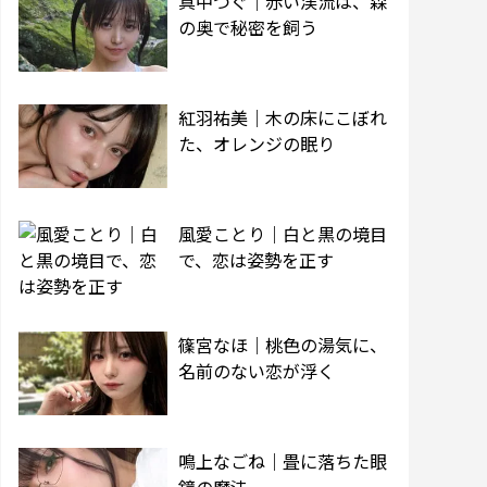
真中つぐ｜赤い渓流は、森
の奥で秘密を飼う
紅羽祐美｜木の床にこぼれ
た、オレンジの眠り
風愛ことり｜白と黒の境目
で、恋は姿勢を正す
篠宮なほ｜桃色の湯気に、
名前のない恋が浮く
鳴上なごね｜畳に落ちた眼