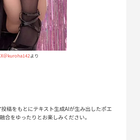
＠kuroha142
より
ア投稿をもとにテキスト生成AIが生み出したポエ
の融合をゆったりとお楽しみください。