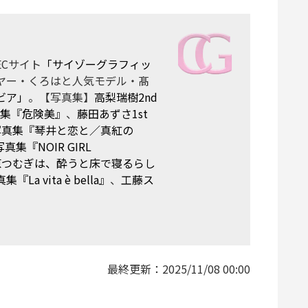
Cサイト
「サイゾーグラフィッ
ヤー・くろはと人気モデル・髙
ビア」
。【写真集】
高梨瑞樹2nd
真集『危険美』
、
藤田あずさ1st
t写真集『琴井と恋と／真紅の
真集『NOIR GIRL
原つむぎは、酔うと床で寝るらし
 vita è bella』
、
工藤ス
最終更新：
2025/11/08 00:00