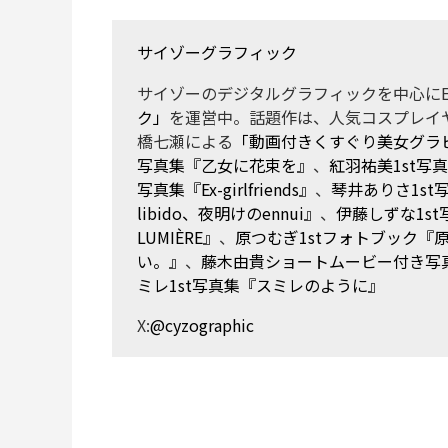
サイゾーグラフィック
サイゾーのデジタルグラフィックを中心にE
ク」
を運営中。話題作は、人気コスプレイ
橋七瀬による
「動画付きくすぐり美女グラ
写真集『乙女に花束を』
、
紅羽祐美1st写
写真集『Ex-girlfriends』
、
琴井ありさ1s
libido、夜明けのennui』
、
伊藤しずな1st写
LUMIÈRE』
、
原つむぎ1stフォトブック『
い。』
、
藤木由貴ショートムービー付き写真集『La
ミレ1st写真集『スミレのように』
X:
@cyzographic