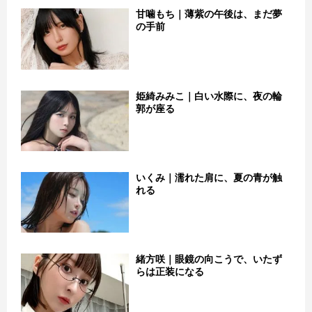
甘噛もち｜薄紫の午後は、まだ夢
の手前
姫綺みみこ｜白い水際に、夜の輪
郭が座る
いくみ｜濡れた肩に、夏の青が触
れる
緒方咲｜眼鏡の向こうで、いたず
らは正装になる