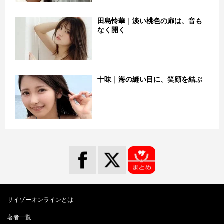
田島怜華｜淡い桃色の扉は、音も
なく開く
十味｜海の縫い目に、笑顔を結ぶ
サイゾーオンラインとは
著者一覧