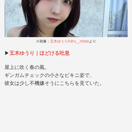
※画像：
五木ゆうりX＠u__rchan
より
▶︎
五木ゆうり｜ほどける吐息
屋上に吹く春の風。
ギンガムチェックの小さなビキニ姿で、
彼女は少し不機嫌そうにこちらを見ていた。