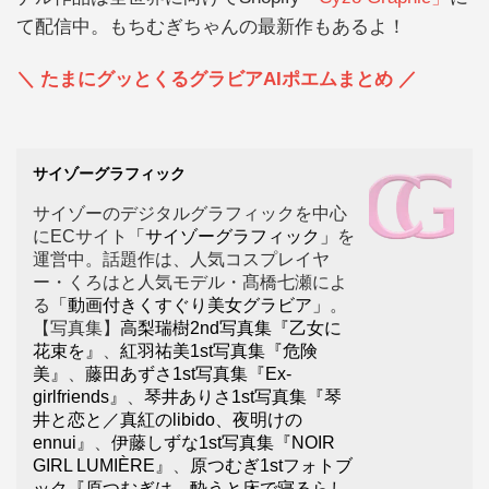
て配信中。もちむぎちゃんの最新作もあるよ！
＼ たまにグッとくるグラビアAIポエムまとめ ／
サイゾーグラフィック
サイゾーのデジタルグラフィックを中心
にECサイト
「サイゾーグラフィック」
を
運営中。話題作は、人気コスプレイヤ
ー・くろはと人気モデル・髙橋七瀬によ
る
「動画付きくすぐり美女グラビア」
。
【写真集】
高梨瑞樹2nd写真集『乙女に
花束を』
、
紅羽祐美1st写真集『危険
美』
、
藤田あずさ1st写真集『Ex-
girlfriends』
、
琴井ありさ1st写真集『琴
井と恋と／真紅のlibido、夜明けの
ennui』
、
伊藤しずな1st写真集『NOIR
GIRL LUMIÈRE』
、
原つむぎ1stフォトブ
ック『原つむぎは、酔うと床で寝るらし