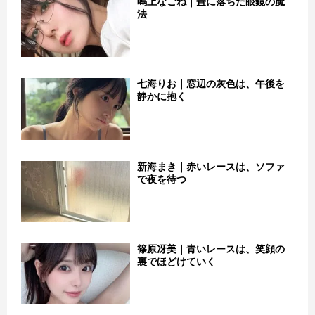
鳴上なごね｜畳に落ちた眼鏡の魔
法
七海りお｜窓辺の灰色は、午後を
静かに抱く
新海まき｜赤いレースは、ソファ
で夜を待つ
篠原冴美｜青いレースは、笑顔の
裏でほどけていく