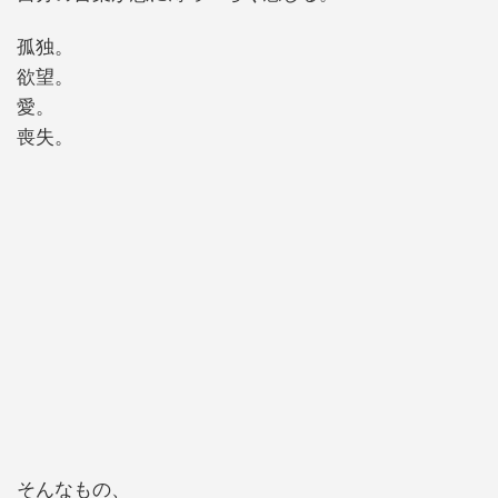
孤独。
欲望。
愛。
喪失。
そんなもの、