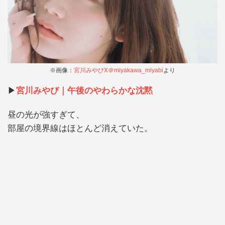
※画像：
宮川みやびX＠miyakawa_miyabi
より
▶︎
宮川みやび｜午後のやわらかな沈黙
昼の光が強すぎて、
部屋の境界線はほとんど消えていた。