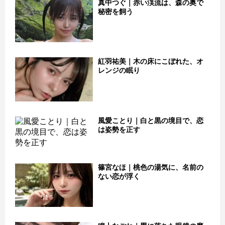
真中つぐ｜赤い渓流は、森の奥で
秘密を飼う
紅羽祐美｜木の床にこぼれた、オ
レンジの眠り
風愛ことり｜白と黒の境目で、恋
は姿勢を正す
篠宮なほ｜桃色の湯気に、名前の
ない恋が浮く