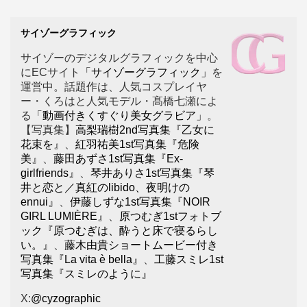
サイゾーグラフィック
サイゾーのデジタルグラフィックを中心
にECサイト
「サイゾーグラフィック」
を
運営中。話題作は、人気コスプレイヤ
ー・くろはと人気モデル・髙橋七瀬によ
る
「動画付きくすぐり美女グラビア」
。
【写真集】
高梨瑞樹2nd写真集『乙女に
花束を』
、
紅羽祐美1st写真集『危険
美』
、
藤田あずさ1st写真集『Ex-
girlfriends』
、
琴井ありさ1st写真集『琴
井と恋と／真紅のlibido、夜明けの
ennui』
、
伊藤しずな1st写真集『NOIR
GIRL LUMIÈRE』
、
原つむぎ1stフォトブ
ック『原つむぎは、酔うと床で寝るらし
い。』
、
藤木由貴ショートムービー付き
写真集『La vita è bella』
、
工藤スミレ1st
写真集『スミレのように』
X:
@cyzographic