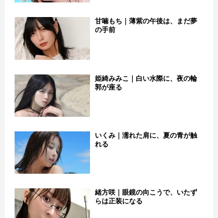
甘噛もち｜薄紫の午後は、まだ夢
の手前
姫綺みみこ｜白い水際に、夜の輪
郭が座る
いくみ｜濡れた肩に、夏の青が触
れる
緒方咲｜眼鏡の向こうで、いたず
らは正装になる