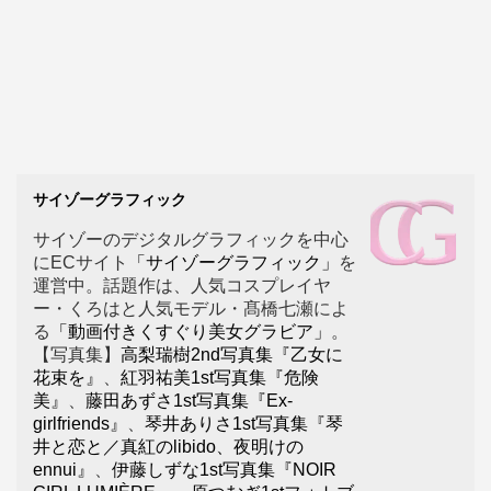
サイゾーグラフィック
サイゾーのデジタルグラフィックを中心
にECサイト
「サイゾーグラフィック」
を
運営中。話題作は、人気コスプレイヤ
ー・くろはと人気モデル・髙橋七瀬によ
る
「動画付きくすぐり美女グラビア」
。
【写真集】
高梨瑞樹2nd写真集『乙女に
花束を』
、
紅羽祐美1st写真集『危険
美』
、
藤田あずさ1st写真集『Ex-
girlfriends』
、
琴井ありさ1st写真集『琴
井と恋と／真紅のlibido、夜明けの
ennui』
、
伊藤しずな1st写真集『NOIR