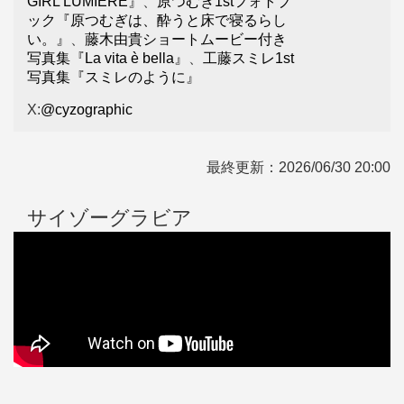
GIRL LUMIÈRE』
、
原つむぎ1stフォトブ
ック『原つむぎは、酔うと床で寝るらし
い。』
、
藤木由貴ショートムービー付き
写真集『La vita è bella』
、
工藤スミレ1st
写真集『スミレのように』
X:
@cyzographic
最終更新：
2026/06/30 20:00
サイゾーグラビア