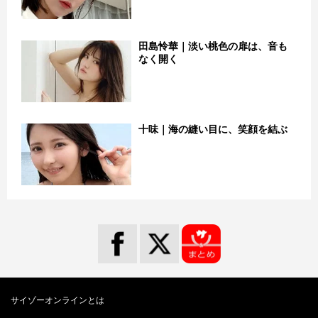
田島怜華｜淡い桃色の扉は、音も
なく開く
十味｜海の縫い目に、笑顔を結ぶ
サイゾーオンラインとは