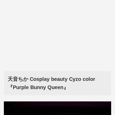
天音ちか Cosplay beauty Cyzo color
『Purple Bunny Queen』