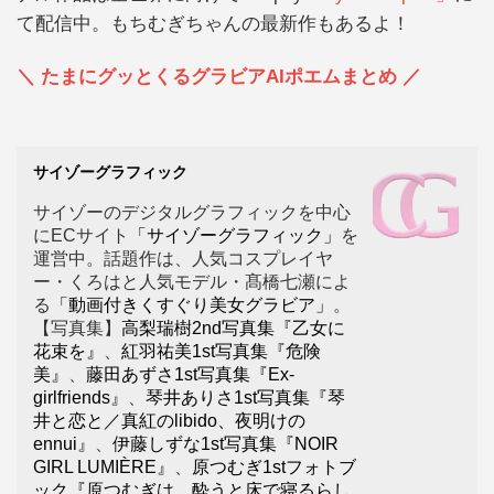
て配信中。もちむぎちゃんの最新作もあるよ！
＼ たまにグッとくるグラビアAIポエムまとめ ／
サイゾーグラフィック
サイゾーのデジタルグラフィックを中心
にECサイト
「サイゾーグラフィック」
を
運営中。話題作は、人気コスプレイヤ
ー・くろはと人気モデル・髙橋七瀬によ
る
「動画付きくすぐり美女グラビア」
。
【写真集】
高梨瑞樹2nd写真集『乙女に
花束を』
、
紅羽祐美1st写真集『危険
美』
、
藤田あずさ1st写真集『Ex-
girlfriends』
、
琴井ありさ1st写真集『琴
井と恋と／真紅のlibido、夜明けの
ennui』
、
伊藤しずな1st写真集『NOIR
GIRL LUMIÈRE』
、
原つむぎ1stフォトブ
ック『原つむぎは、酔うと床で寝るらし