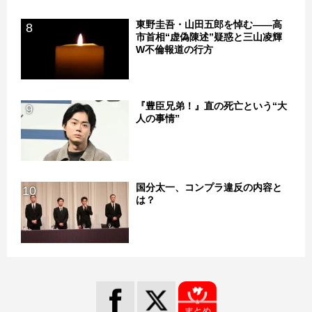
東野圭吾・山田五郎を悼む――高
8
市首相“虚偽陳述”疑惑と三山凌輝
W不倫報道の行方
『豊臣兄弟！』直の死亡という“大
9
人の事情”
国分太一、コンプラ違反の内容と
10
は？