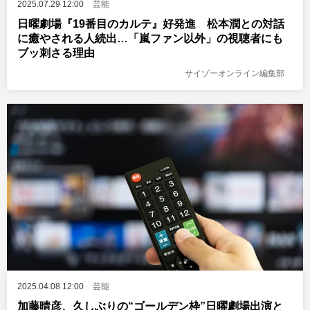
2025.07.29 12:00
芸能
日曜劇場『19番目のカルテ』好発進 松本潤との対話
に癒やされる人続出…「嵐ファン以外」の視聴者にも
ブッ刺さる理由
サイゾーオンライン編集部
2025.04.08 12:00
芸能
加藤晴彦、久しぶりの“ゴールデン枠”日曜劇場出演と