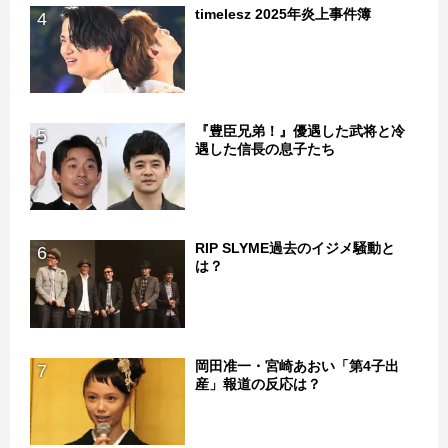
timelesz 2025年炎上事件簿
4
『豊臣兄弟！』優遇した武将と冷
5
遇した信長の息子たち
RIP SLYME過去のイジメ騒動と
6
は？
岡田准一・宮崎あおい「第4子出
7
産」報道の反応は？