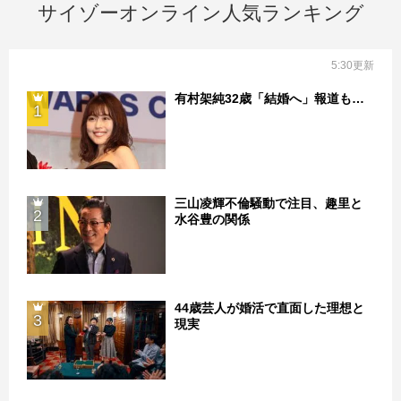
サイゾーオンライン人気ランキング
5:30更新
有村架純32歳「結婚へ」報道も…
1
三山凌輝不倫騒動で注目、趣里と
2
水谷豊の関係
44歳芸人が婚活で直面した理想と
3
現実