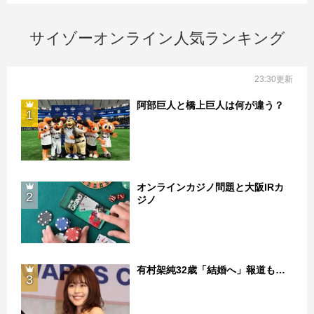
サイゾーオンライン人気ランキング
23:30更新
阿部巨人と橋上巨人は何が違う？
1
オンラインカジノ問題と大阪IRカ
2
ジノ
有村架純32歳「結婚へ」報道も…
3