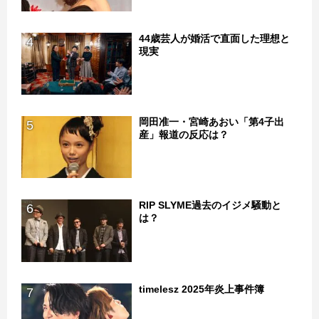
44歳芸人が婚活で直面した理想と
4
現実
岡田准一・宮崎あおい「第4子出
5
産」報道の反応は？
RIP SLYME過去のイジメ騒動と
6
は？
timelesz 2025年炎上事件簿
7