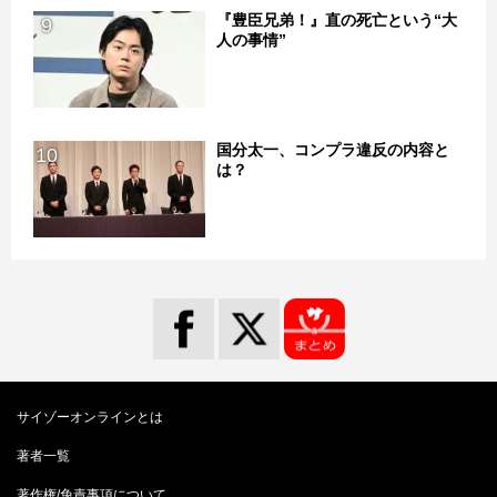
『豊臣兄弟！』直の死亡という“大
9
人の事情”
国分太一、コンプラ違反の内容と
10
は？
サイゾーオンラインとは
著者一覧
著作権/免責事項について