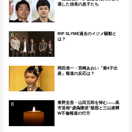
5
遇した信長の息子たち
RIP SLYME過去のイジメ騒動と
6
は？
岡田准一・宮崎あおい「第4子出
7
産」報道の反応は？
東野圭吾・山田五郎を悼む――高
8
市首相“虚偽陳述”疑惑と三山凌輝
W不倫報道の行方