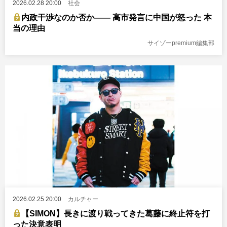
2026.02.28 20:00
社会
内政干渉なのか否か―― 高市発言に中国が怒った 本
当の理由
サイゾーpremium編集部
2026.02.25 20:00
カルチャー
【SIMON】長きに渡り戦ってきた葛藤に終止符を打
った決意表明