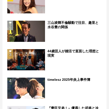
三山凌輝不倫騒動で注目、趣里と
2
水谷豊の関係
44歳芸人が婚活で直面した理想と
3
現実
timelesz 2025年炎上事件簿
4
『豊臣兄弟！』優遇した武将と冷