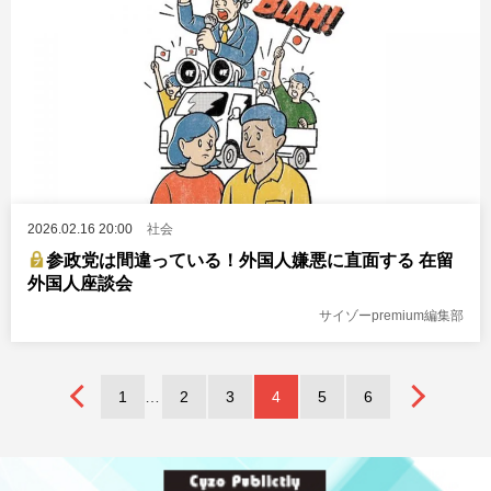
2026.02.16 20:00
社会
参政党は間違っている！外国人嫌悪に直面する 在留
外国人座談会
サイゾーpremium編集部
1
2
3
4
5
6