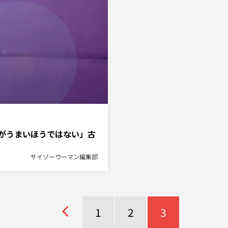
うまいほうではない」――古
サイゾーウーマン編集部
1
2
3