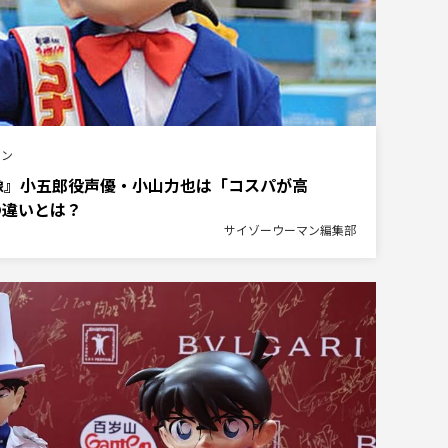
マン
像』小五郎役声優・小山力也は「コスパが高
の違いとは？
サイゾーウーマン編集部