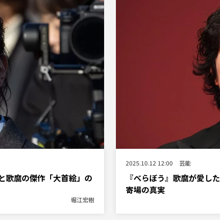
2025.10.12 12:00
芸能
と歌麿の傑作「大首絵」の
『べらぼう』歌麿が愛した
寄場の真実
堀江宏樹