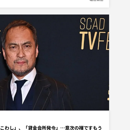
こわし」、「貸金会所発令」…意次の褌ですもう