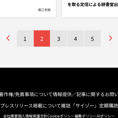
を取る定信による耕書堂出
堀江宏樹
1
2
3
4
5
著作権/免責事項について
情報提供／記事に関するお問
プレスリリース掲載について
雑誌「サイゾー」定期購読
会社概要
個人情報保護方針
Cookieポリシー
編集ポリシー
AIポリシー