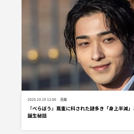
2025.10.19 12:00
芸能
『べらぼう』蔦重に科された謎多き「身上半減」
誕生秘話