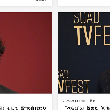
2025.09.14 12:00
芸能
！ そして“殿”の身代わり
『べらぼう』収めた「打ち