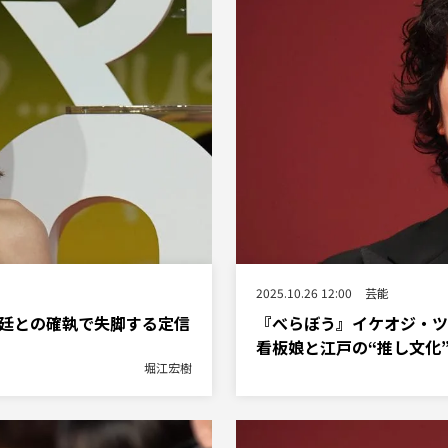
2025.10.26 12:00
芸能
朝廷との確執で失脚する定信
『べらぼう』イケオジ・ツ
看板娘と江戸の“推し文化
堀江宏樹