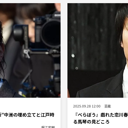
2025.09.28 12:00
芸能
所”中洲の埋め立てと江戸時
『べらぼう』戯れた恋川春
る馬琴の見どころ
堀江宏樹