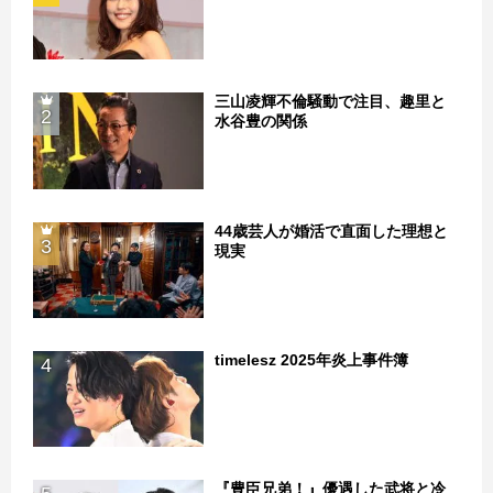
三山凌輝不倫騒動で注目、趣里と
2
水谷豊の関係
44歳芸人が婚活で直面した理想と
3
現実
timelesz 2025年炎上事件簿
4
『豊臣兄弟！』優遇した武将と冷