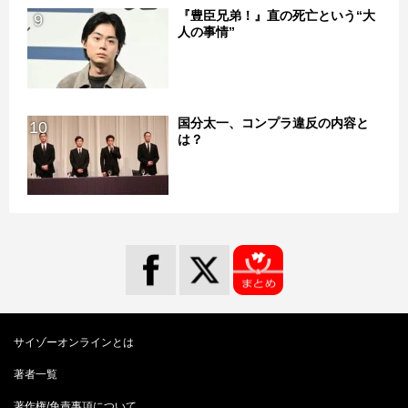
『豊臣兄弟！』直の死亡という“大
9
人の事情”
国分太一、コンプラ違反の内容と
10
は？
サイゾーオンラインとは
著者一覧
著作権/免責事項について