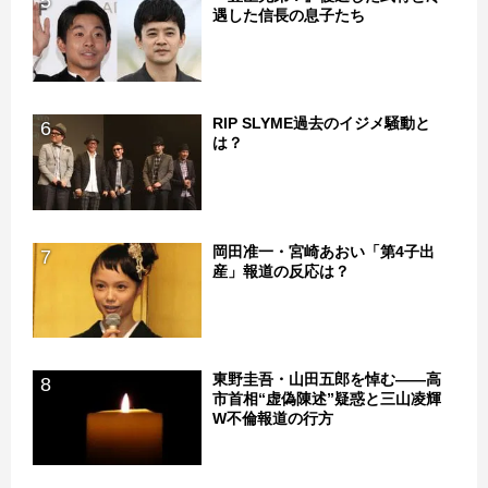
5
遇した信長の息子たち
RIP SLYME過去のイジメ騒動と
6
は？
岡田准一・宮崎あおい「第4子出
7
産」報道の反応は？
東野圭吾・山田五郎を悼む――高
8
市首相“虚偽陳述”疑惑と三山凌輝
W不倫報道の行方