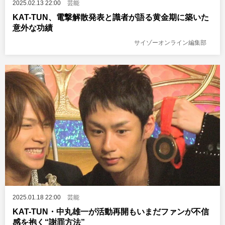
2025.02.13 22:00
芸能
KAT-TUN、電撃解散発表と識者が語る黄金期に築いた
意外な功績
サイゾーオンライン編集部
2025.01.18 22:00
芸能
KAT-TUN・中丸雄一が活動再開もいまだファンが不信
感を抱く“謝罪方法”