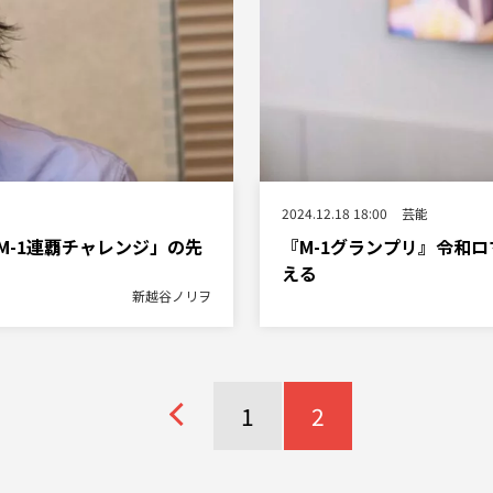
2024.12.18 18:00
芸能
-1連覇チャレンジ」の先
『M-1グランプリ』令和
える
新越谷ノリヲ
1
2