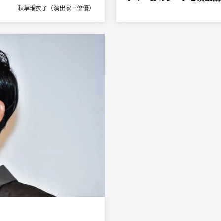
秋草瑠衣子（演出家・俳優）