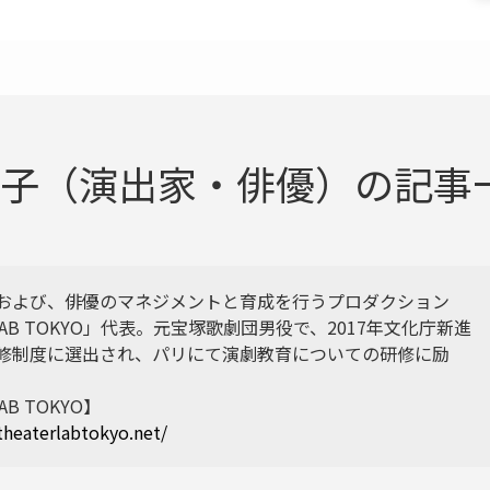
子（演出家・俳優）の記事一覧
および、俳優のマネジメントと育成を行うプロダクション
R LAB TOKYO」代表。元宝塚歌劇団男役で、2017年文化庁新進
修制度に選出され、パリにて演劇教育についての研修に励
LAB TOKYO】
theaterlabtokyo.net/