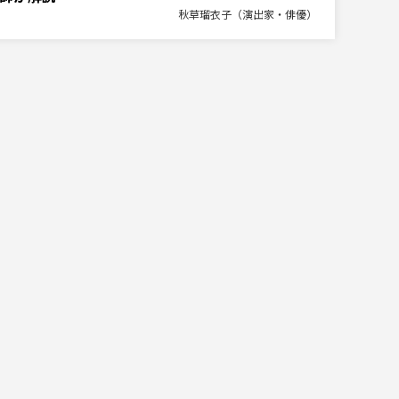
秋草瑠衣子（演出家・俳優）