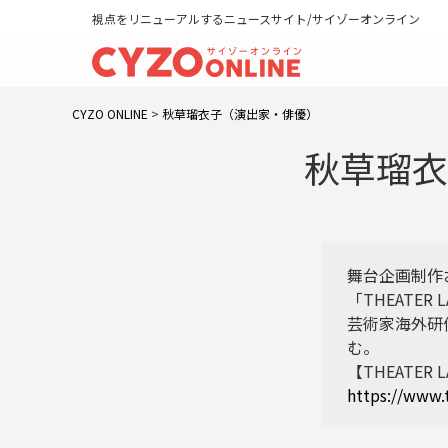
視点をリニューアルするニュースサイト/サイゾーオンライン
CYZO ONLINE
>
秋草瑠衣子（演出家・俳優）
秋草瑠衣
舞台企画制作
「THEATE
芸術家海外研
む。
【THEATER 
https://www.