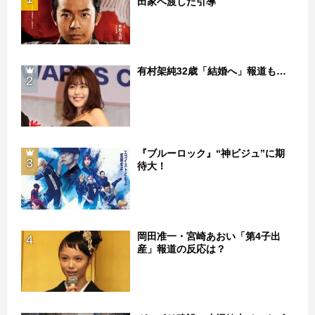
田家へ渡した引導
有村架純32歳「結婚へ」報道も…
2
『ブルーロック』“神ビジュ”に期
3
待大！
岡田准一・宮崎あおい「第4子出
4
産」報道の反応は？