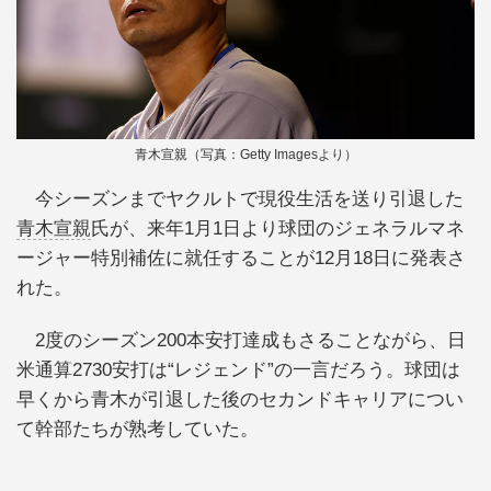
青木宣親（写真：Getty Imagesより）
今シーズンまでヤクルトで現役生活を送り引退した
青木宣親
氏が、来年1月1日より球団のジェネラルマネ
ージャー特別補佐に就任することが12月18日に発表さ
れた。
2度のシーズン200本安打達成もさることながら、日
米通算2730安打は“レジェンド”の一言だろう。球団は
早くから青木が引退した後のセカンドキャリアについ
て幹部たちが熟考していた。