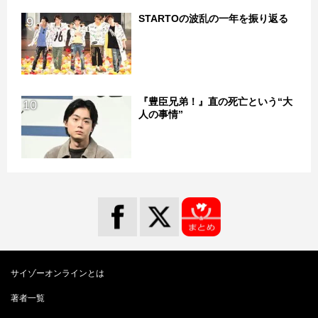
STARTOの波乱の一年を振り返る
9
『豊臣兄弟！』直の死亡という“大
10
人の事情”
サイゾーオンラインとは
著者一覧