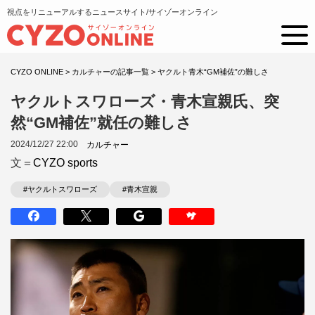
視点をリニューアルするニュースサイト/サイゾーオンライン
CYZO ONLINE
>
カルチャーの記事一覧
>
ヤクルト青木“GM補佐”の難しさ
ヤクルトスワローズ・青木宣親氏、突
然“GM補佐”就任の難しさ
2024/12/27 22:00
カルチャー
文＝
CYZO sports
#ヤクルトスワローズ
#青木宣親