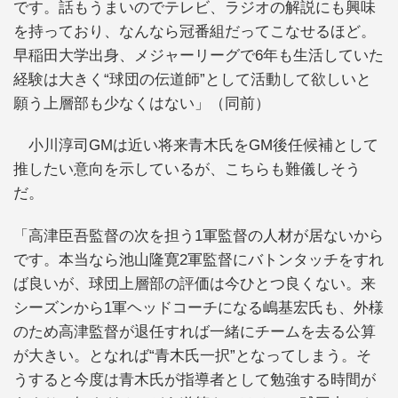
です。話もうまいのでテレビ、ラジオの解説にも興味
を持っており、なんなら冠番組だってこなせるほど。
早稲田大学出身、メジャーリーグで6年も生活していた
経験は大きく“球団の伝道師”として活動して欲しいと
願う上層部も少なくはない」（同前）
小川淳司GMは近い将来青木氏をGM後任候補として
推したい意向を示しているが、こちらも難儀しそう
だ。
「高津臣吾監督の次を担う1軍監督の人材が居ないから
です。本当なら池山隆寛2軍監督にバトンタッチをすれ
ば良いが、球団上層部の評価は今ひとつ良くない。来
シーズンから1軍ヘッドコーチになる嶋基宏氏も、外様
のため高津監督が退任すれば一緒にチームを去る公算
が大きい。となれば“青木氏一択”となってしまう。そ
うすると今度は青木氏が指導者として勉強する時間が