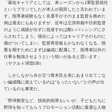
「最短キャリアとしては、来シーズンから1軍監督就任
というプランでしたが本人が固辞したと言われていま
す。指導者経験もなく名選手がそのまま監督を務めた
例は過去にもありますが、近年は立浪和義中日前監督
のように成績が出ずに低迷すれば酷いバッシングにさ
らされてしまう。場合によってはキャリアそのものに
傷がついてしまい、監督再登板もかなわなくなる。慎
重を期すためにまずは編成に配属して、指導者以外の
仕事を勉強させようという狙いがあると思います」
（ヤクルト球団OB）
しかしながら弁が立つ青木氏を表にあまり出てこな
い編成職に据えているのは“もったいない”との声が出
ているのも事実だ。
「野球教室など、技術的指導もいいが、子どもたちに
野球を知ってもらうプロモーション活動に最適な人物