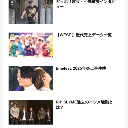
ガッポリ建設・小堀敏夫インタビ
5
ュー
【WEST.】歴代売上データ一覧
6
timelesz 2025年炎上事件簿
7
RIP SLYME過去のイジメ騒動と
8
は？