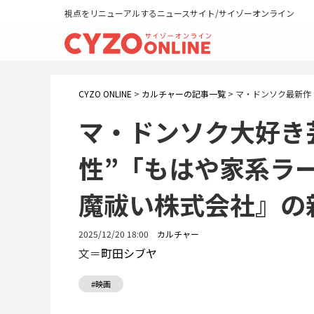
視点をリニューアルするニュースサイト/サイゾーオンライン
CYZO ONLINE
>
カルチャーの記事一覧
>
マ・ドンソク最新作
マ・ドンソク大好き
性”「もはや家系ラ
魔祓い株式会社』の
2025/12/20 18:00
カルチャー
文＝
町田シブヤ
#映画