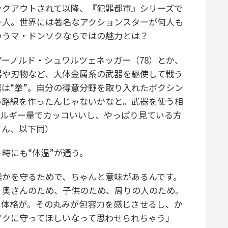
ックアウトされて以降、『犯罪都市』シリーズで
一人。世界には著名なアクションスターが何人も
いうマ・ドンソクならではの魅力とは？
アーノルド・シュワルツェネッガー（78）とか、
器や刃物など、大体金属系の武器を駆使して戦う
は“拳”。自分の得意分野を取り入れたボクシン
い路線を作ったんじゃないかなと。武器を使う相
ネルギー量でカッコいいし、やっぱり見ている方
さん、以下同）
時にも“体温”が通う。
誰かを守るためで、ちゃんと意味があるんです。
。奥さんのため、子供のため、周りの人のため。
、体格が。その丸みが包容力を感じさせるし、か
ソクに守ってほしいなって思わせられちゃう」