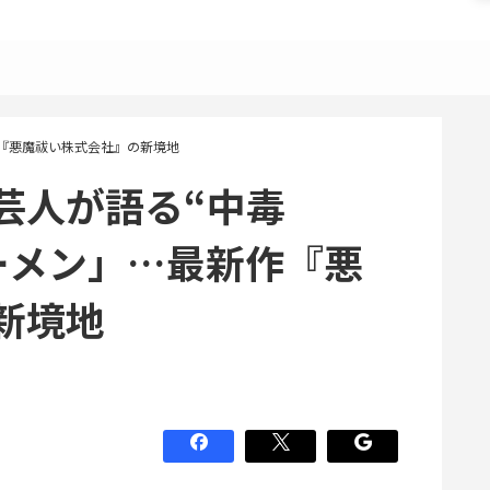
『悪魔祓い株式会社』の新境地
芸人が語る“中毒
ーメン」…最新作『悪
新境地