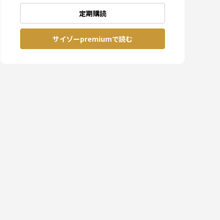
定期購読
サイゾーpremiumで読む