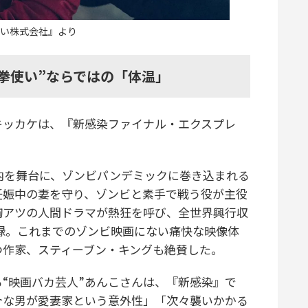
い株式会社』より
拳使い”ならではの「体温」
ッカケは、『新感染ファイナル・エクスプレ
内を舞台に、ゾンビパンデミックに巻き込まれる
妊娠中の妻を守り、ゾンビと素手で戦う役が主役
胸アツの人間ドラマが熱狂を呼び、全世界興行収
を記録。これまでのゾンビ映画にない痛快な映像体
つ作家、スティーブン・キングも絶賛した。
“映画バカ芸人”あんこさんは、『新感染』で
骨な男が愛妻家という意外性」「次々襲いかかる