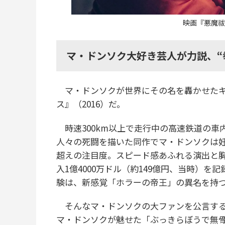
映画『悪魔祓
マ・ドンソク大好き芸人が力説、“
マ・ドンソクが世界にその名を轟かせたキ
ス』（2016）だ。
時速300km以上で走行中の高速鉄道の車
人々の死闘を描いた同作でマ・ドンソクは
超えの注目度。スピード感あふれる演出と
入1億4000万ドル（約149億円、当時）
験は、新感覚「ホラーの帝王」の異名を持
そんなマ・ドンソクの大ファンを公言する
マ・ドンソクが魅せた「ぶっきらぼうで無