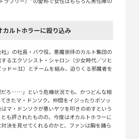
＋ラブリー）”の愛称で女性はもちろん男性陣の
オカルトホラーに殴り込み
社」の社長・バウ役。悪魔崇拝のカルト集団の
信するエクソシスト・シャロン（少女時代／ソヒ
ビッド＝31）とチームを組み、迫りくる邪魔者を
だろ……」という危機状況でも、かつどんな相
してきたマ・ドンソク。仲間をイジったりボソッ
後はマ・ドンソクが悪いヤツを叩きのめすという
」とも評されたものの、今度はオカルトホラーに
な対決を見せてくれるのかと、ファンは胸を踊ら