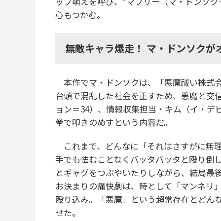
ップ萌えを呼び、“マブリー（マ・ドンソク
心もつかむ。
無敵キャラ爆走！ マ・ドンソクが
本作でマ・ドンソクは、「悪魔祓い株式会
台頭で混乱した社会を正すため、悪魔と交
ョン＝34）、情報収集担当・キム（イ・デ
拳で叩きのめすという内容だ。
これまで、どんなに「それはさすがに無理
手でも怯むことなくバッタバッタと殴り倒
とギャグをつぶやいたりしながら、結局最
お決まりの痛快劇は、時として「マンネリ
殴り込み。「悪魔」という超常存在とどん
せた。