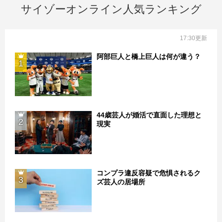
サイゾーオンライン人気ランキング
17:30更新
阿部巨人と橋上巨人は何が違う？
1
44歳芸人が婚活で直面した理想と
2
現実
コンプラ違反容疑で危惧されるク
3
ズ芸人の居場所