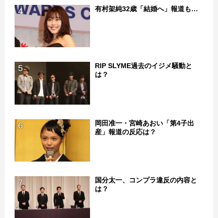
有村架純32歳「結婚へ」報道も…
4
RIP SLYME過去のイジメ騒動と
5
は？
岡田准一・宮崎あおい「第4子出
6
産」報道の反応は？
国分太一、コンプラ違反の内容と
7
は？