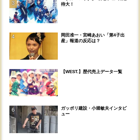
3
待大！
岡田准一・宮崎あおい「第4子出
4
産」報道の反応は？
【WEST.】歴代売上データ一覧
5
ガッポリ建設・小堀敏夫インタビ
6
ュー