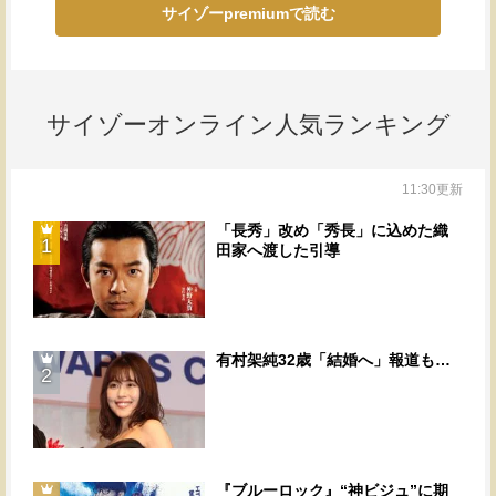
サイゾーpremiumで読む
サイゾーオンライン人気ランキング
11:30更新
「長秀」改め「秀長」に込めた織
1
田家へ渡した引導
有村架純32歳「結婚へ」報道も…
2
『ブルーロック』“神ビジュ”に期