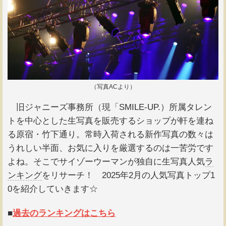
（写真ACより）
旧ジャニーズ事務所（現「SMILE-UP.）所属タレン
トを中心とした生写真を販売するショップが軒を連ね
る原宿・竹下通り。常時入荷される新作写真の数々は
うれしい半面、お気に入りを厳選するのは一苦労です
よね。そこでサイゾーウーマンが独自に生写真人気
ラ
ンキング
をリサーチ！ 2025年2月の人気写真トップ1
0を紹介していきます☆
■
過去のランキングはこちら