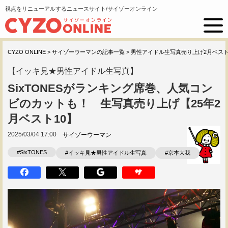
視点をリニューアルするニュースサイト/サイゾーオンライン
CYZO ONLINE
>
サイゾーウーマンの記事一覧
>
男性アイドル生写真売り上げ2月ベスト
【イッキ見★男性アイドル生写真】
SixTONESがランキング席巻、人気コン
ビのカットも！ 生写真売り上げ【25年2
月ベスト10】
2025/03/04 17:00
サイゾーウーマン
#SixTONES
#イッキ見★男性アイドル生写真
#京本大我