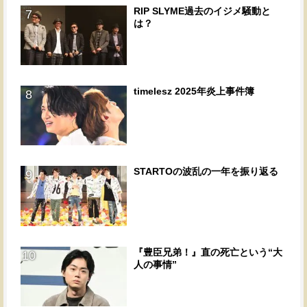
RIP SLYME過去のイジメ騒動と
7
は？
timelesz 2025年炎上事件簿
8
STARTOの波乱の一年を振り返る
9
『豊臣兄弟！』直の死亡という“大
10
人の事情”