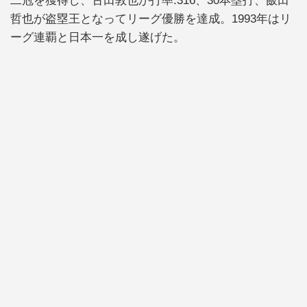
二冠を獲得し、古田敦也が打率.316、30本塁打、飯田
哲也が盗塁王となってリーグ優勝を達成。1993年はリ
ーグ連覇と日本一を成し遂げた。