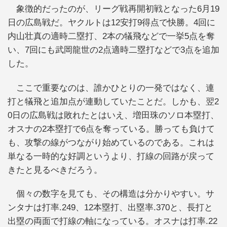
象徴的だったのが、リーグ戦再開初戦となった6月19
日の広島戦だ。ヤクルトは12安打9得点で快勝。4回に
内山壮真の適時二塁打、2本の犠飛などで一挙5点を奪
い、7回にも武岡龍世の2点適時二塁打などで3点を追加
した。
ここで重要なのは、誰かひとりの一発ではなく、連
打と犠飛と追加点が連動していたことだ。しかも、翌2
0日の広島戦は敗れたとはいえ、増田珠のソロ本塁打、
オスナの2本塁打で6点を奪っている。勝っても負けて
も、攻撃の線がつながり始めているのである。これは
単なる一時的な好調というより、打線の回路が戻って
きたと見るべきだろう。
個々の数字を見ても、その構造は分かりやすい。サ
ンタナは打率.249、12本塁打、出塁率.370と、長打と
出塁の両面で打線の軸になっている。オスナは打率.22