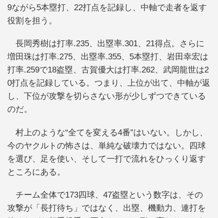
9ながら5本塁打、22打点を記録し、中軸で走者を返す
役割を担う。
長岡秀樹は打率.235、出塁率.301、21得点。さらに
増田珠は打率.275、出塁率.355、5本塁打、岩田幸宏は
打率.259で18盗塁、古賀優大は打率.262、武岡龍世は2
0打点を記録している。つまり、上位が出て、中軸が返
し、下位が攻撃を切らさない形が少しずつできている
のだ。
村上のような“全てを変える4番”はいない。しかし、
今のヤクルトの怖さは、単純な破壊力ではない。四球
を選び、足を使い、そして一打で流れをひっくり返す
ところにある。
チーム全体で173四球、47盗塁という数字は、その
攻撃が「長打待ち」ではなく、出塁、機動力、連打を