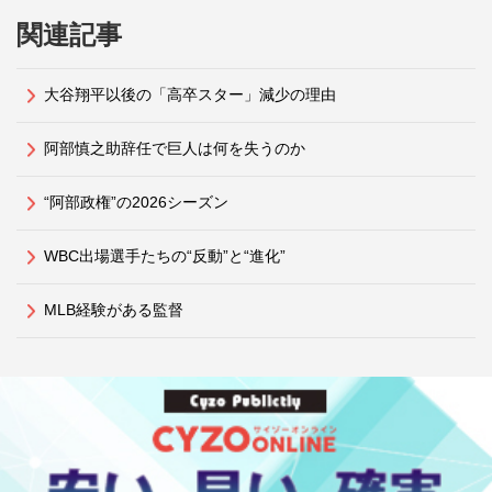
関連記事
大谷翔平以後の「高卒スター」減少の理由
阿部慎之助辞任で巨人は何を失うのか
“阿部政権”の2026シーズン
WBC出場選手たちの“反動”と“進化”
MLB経験がある監督