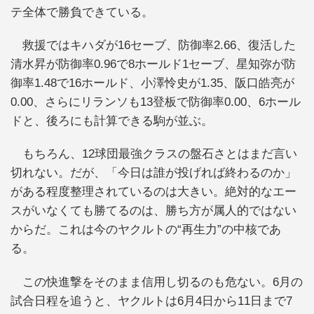
テ全体で勝負できている。
救援ではキハダが16セーブ、防御率2.66、復活した
清水昇が防御率0.96で8ホールド1セーブ、星知弥が防
御率1.48で16ホールド、小澤怜史が1.35、阪口皓亮が
0.00、さらにリランソも13登板で防御率0.00、6ホール
ドと、後ろにも計算できる駒が並ぶ。
もちろん、12球団最強クラスの盤石さとはまだ言い
切れない。だが、「今日は誰が投げれば終わるのか」
がある程度整理されているのは大きい。絶対的なエー
スがいなくても勝てるのは、勝ち方が属人的ではない
からだ。これは今のヤクルトの“再生力”の中核であ
る。
この快進撃をそのまま信用し切るのも危ない。6月の
試合日程を追うと、ヤクルトは6月4日から11日まで7