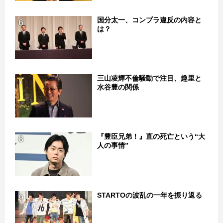
国分太一、コンプラ違反の内容と
6
は？
三山凌輝不倫騒動で注目、趣里と
7
水谷豊の関係
『豊臣兄弟！』直の死亡という“大
8
人の事情”
STARTOの波乱の一年を振り返る
9