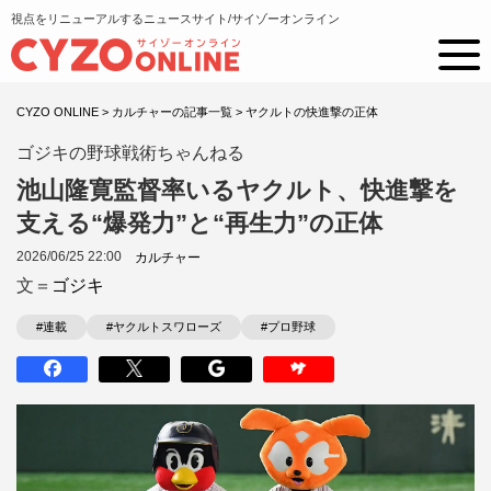
視点をリニューアルするニュースサイト/サイゾーオンライン
CYZO ONLINE
>
カルチャーの記事一覧
>
ヤクルトの快進撃の正体
ゴジキの野球戦術ちゃんねる
池山隆寛監督率いるヤクルト、快進撃を
支える“爆発力”と“再生力”の正体
2026/06/25 22:00
カルチャー
文＝
ゴジキ
#連載
#ヤクルトスワローズ
#プロ野球