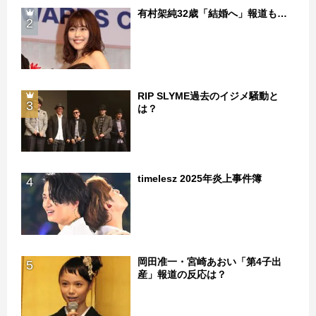
有村架純32歳「結婚へ」報道も…
2
RIP SLYME過去のイジメ騒動と
3
は？
timelesz 2025年炎上事件簿
4
岡田准一・宮崎あおい「第4子出
5
産」報道の反応は？