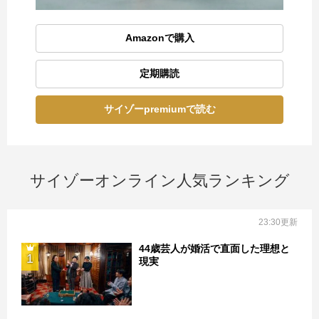
Amazonで購入
定期購読
サイゾーpremiumで読む
サイゾーオンライン人気ランキング
23:30更新
44歳芸人が婚活で直面した理想と
1
現実