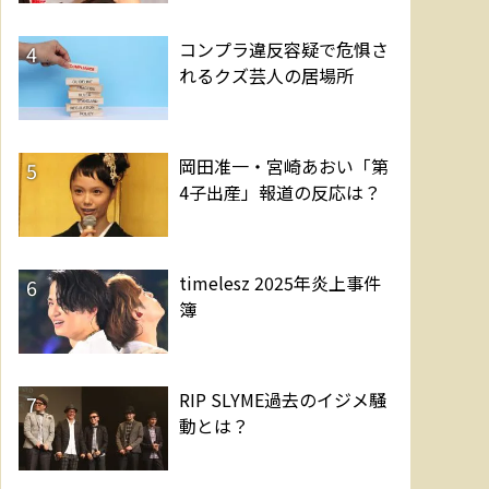
コンプラ違反容疑で危惧さ
4
れるクズ芸人の居場所
岡田准一・宮崎あおい「第
5
4子出産」報道の反応は？
timelesz 2025年炎上事件
6
簿
RIP SLYME過去のイジメ騒
7
動とは？