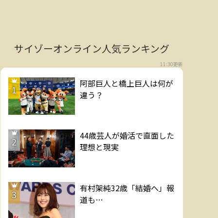
サイゾーオンライン人気ランキング
11:30更新
阿部巨人と橋上巨人は何が
1
違う？
44歳芸人が婚活で直面した
2
理想と現実
有村架純32歳「結婚へ」報
3
道も…