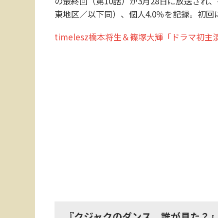
の最終回（第10話）が3月28日に放送され
東地区／以下同）、個人4.0％を記録。初
timelesz橋本将生＆篠塚大輝「ドラマ初主
『クジャクのダンス、誰が見た？』Ne