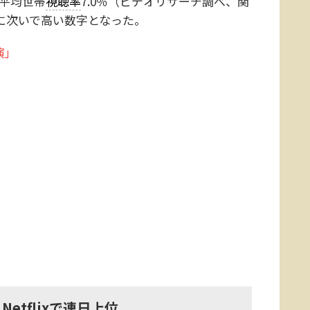
、平均世帯
視聴率
7.0％（ビデオリサーチ調べ、関
回に次いで高い数字となった。
演」
tflixで連日上位