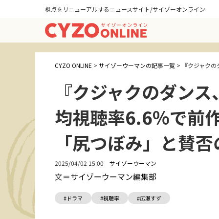
視点をリニューアルするニュースサイト/サイゾーオンライン
CYZO ONLINE
>
サイゾーウーマンの記事一覧
>
『クジャクの
『クジャクのダンス
均視聴率6.6％で前
「尻つぼみ」と賛否
2025/04/02 15:00
サイゾーウーマン
文＝
サイゾーウーマン編集部
#ドラマ
#視聴率
#広瀬すず