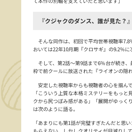
て本作の別軸を支えていたと思います」
『クジャクのダンス、誰が見た？』
そんな同作は、初回で平均世帯視聴率7.8
おいては22年10月期『クロサギ』の9.2％
そして、第2話～第9話まで6％台が続き、最
枠で前クールに放送された『ライオンの隠れ
安定した視聴率からも視聴者の心を掴んで
「こういう上質な本格ミステリーをもっと
クから尻つぼみ感がある」「展開がゆっく
は次のように語る。
「あまりにも第1話が完璧すぎたんだと思い
もらえない、しかしクオリティが目減りし