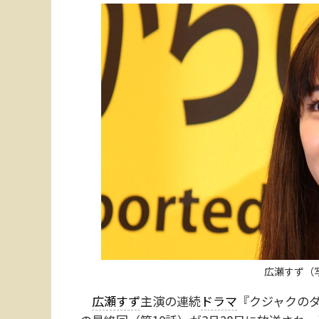
広瀬すず（
広瀬すず
主演の連続
ドラマ
『クジャクのダ