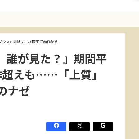
ダンス』最終回、視聴率で前作超え
、誰が見た？』期間平
作超えも……「上質」
のナゼ