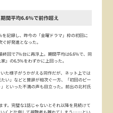
期間平均6.6％で前作超え
％を記録し、昨今の「金曜ドラマ」枠の初回に
に次ぐ好発進となった。
終回で7％台に再浮上。期間平均は6.6％で、同
家』の6.5％をわずかに上回った。
いた様子がうかがえる同作だが、ネット上では
見たい」などと賛辞が相次ぐ一方、「初回のピー
り」といった不満の声も目立った。前出の北村氏
ます。完璧な1話じゃないとそれ以降を見続けて
ていくと比例して視聴者も離れてしまう……とい