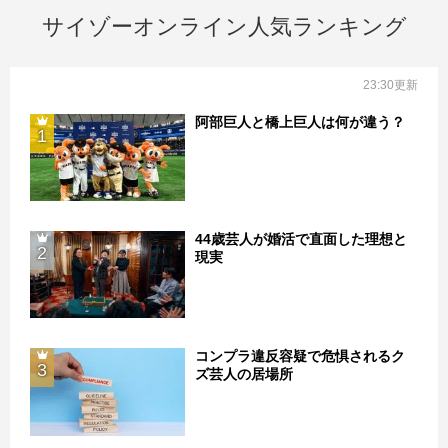
サイゾーオンライン人気ランキング
23:30更新
阿部巨人と橋上巨人は何が違う？
1
44歳芸人が婚活で直面した理想と
2
現実
コンプラ違反容疑で危惧されるク
3
ズ芸人の居場所