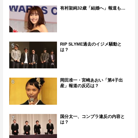
有村架純32歳「結婚へ」報道も…
4
RIP SLYME過去のイジメ騒動と
5
は？
岡田准一・宮崎あおい「第4子出
6
産」報道の反応は？
国分太一、コンプラ違反の内容と
7
は？