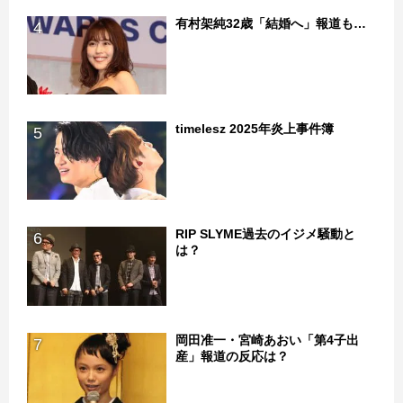
有村架純32歳「結婚へ」報道も…
4
timelesz 2025年炎上事件簿
5
RIP SLYME過去のイジメ騒動と
6
は？
岡田准一・宮崎あおい「第4子出
7
産」報道の反応は？