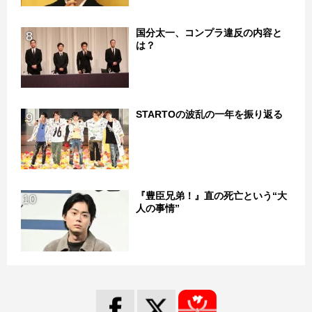
国分太一、コンプラ違反の内容と
8
は？
STARTOの波乱の一年を振り返る
9
『豊臣兄弟！』直の死亡という“大
10
人の事情”