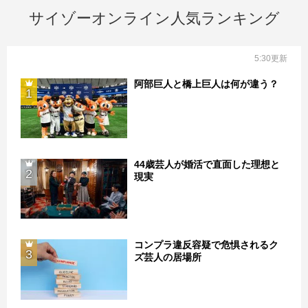
サイゾーオンライン人気ランキング
5:30更新
阿部巨人と橋上巨人は何が違う？
1
44歳芸人が婚活で直面した理想と
2
現実
コンプラ違反容疑で危惧されるク
3
ズ芸人の居場所