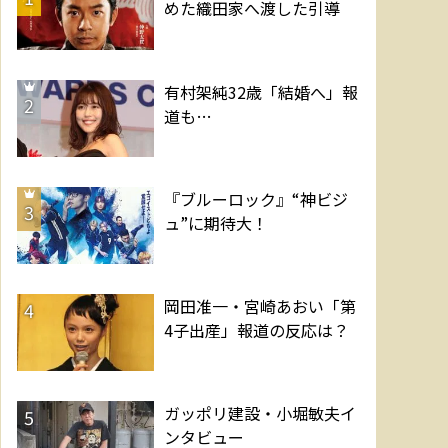
めた織田家へ渡した引導
有村架純32歳「結婚へ」報
2
道も…
『ブルーロック』“神ビジ
3
ュ”に期待大！
岡田准一・宮崎あおい「第
4
4子出産」報道の反応は？
ガッポリ建設・小堀敏夫イ
5
ンタビュー