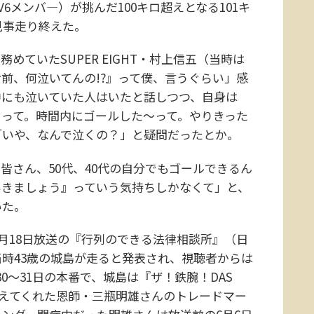
V6メンバ―）が挑んだ100キロ超えとなる101キ
見事走り終えた。
ていたSUPER EIGHT・村上信五（当時は
前、何泣いてんの!?』って僕、言うぐらい」感
中にも泣いていた人はいたと話しつつ、自身は
 って。時間内にゴールした～って。やりきった
「いや、なんで泣くの？」と疑問だったとか。
皆さん、50代、40代の自分でもゴールできるん
いきましょう』っていう気持ちしかなくて」と、
いた。
5月18日放送の『行列のできる法律相談所』（日
時43歳の城島が走ると発表され、視聴者からは
0～31日の本番で、城島は『ザ！鉄腕！DAS
を教えてくれた恩師・三瓶明雄さんのトレードマー