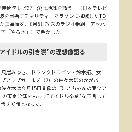
4時間テレビ37 愛は地球を救う』（日本テレビ
走破を目指すチャリティーマラソンに挑戦した
TO
た裏事情を、6月5日放送のラジオ番組『アッパ
以下『やる木』）で明かした。
―“アイドルの引き際”の理想像語る
鳥居みゆき、ドランクドラゴン・鈴木拓、女
プアップガールズ（2）の佐々木ほのかがパー
の佐々木は今月15日開催の『にきちゃんの春ツア
 dream～』の東京公演をもって“アイドル卒業”を宣言して
て話す展開となった。