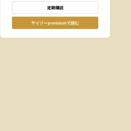
定期購読
サイゾーpremiumで読む