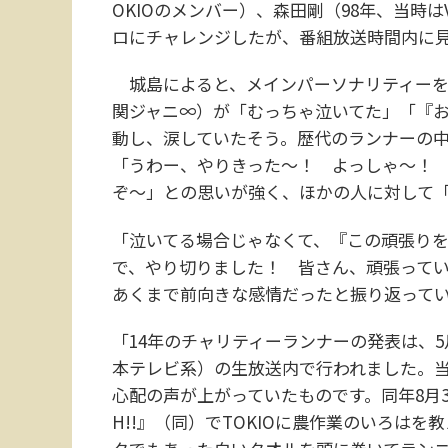
OKIOのメンバー）、森田剛（98年、当時は
ロにチャレンジしたが、番組放送時間内に
城島によると、メインパーソナリティーを務め
関ジャニ∞）が「むっちゃ泣いてた」「『お
動し、涙していたそう。歴代のランナーの
「うわー、やりきった～！ よっしゃ～！
ぞ～」との思いが強く、ほかの人に対して
「泣いてる場合じゃなくて、『この頑張りを
で、やり切りました！ 皆さん、頑張って
あくまで前向きな感情だったと振り返って
「14年のチャリティーランナーの発表は、
本テレビ系）の生放送内で行われました。当
心配の声が上がっていたものです。同年8月3
H!!』（同）でTOKIOに農作業のいろは