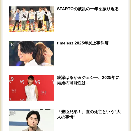
STARTOの波乱の一年を振り返る
7
timelesz 2025年炎上事件簿
8
綾瀬はるか＆ジェシー、2025年に
9
結婚の可能性は…
『豊臣兄弟！』直の死亡という“大
10
人の事情”