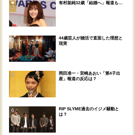
有村架純32歳「結婚へ」報道も…
3
44歳芸人が婚活で直面した理想と
4
現実
岡田准一・宮崎あおい「第4子出
5
産」報道の反応は？
RIP SLYME過去のイジメ騒動と
6
は？