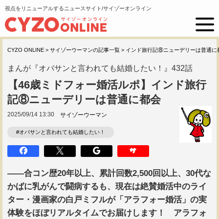
視点をリニューアルするニュースサイト/サイゾーオンライン
CYZO ONLINE
>
サイゾーウーマンの記事一覧
>
インド旅行記⑧ニューデリーは普通に
まんが『オバサンと言われても結婚したい！』432話
【46歳ミドフォー婚活ルポ】インド旅行
記⑧ニューデリーは普通に都会
2025/09/14 13:30
サイゾーウーマン
#オバサンと言われても結婚したい！
――合コン歴20年以上、累計回数2,500回以上、30代な
かばに乳がんで闘病するも、現在は絶賛婚活中のライ
ター・漫画家の白戸ミフルが「アラフォー婚活」の実
体験をほぼリアルタイムでお届けします！ アラフォ