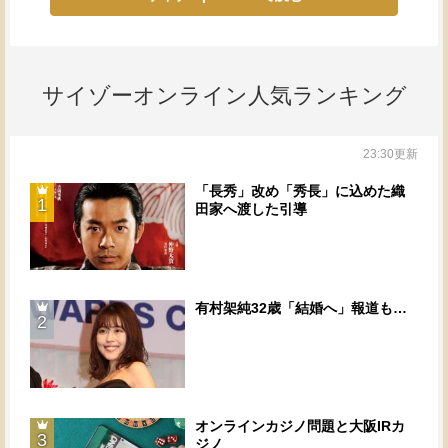
サイゾーオンライン人気ランキング
23:30更新
「長秀」改め「秀長」に込めた織
1
田家へ渡した引導
有村架純32歳「結婚へ」報道も…
2
オンラインカジノ問題と大阪IRカ
3
ジノ