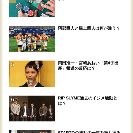
阿部巨人と橋上巨人は何が違う？
4
岡田准一・宮崎あおい「第4子出
5
産」報道の反応は？
RIP SLYME過去のイジメ騒動と
6
は？
STARTOの波乱の一年を振り返る