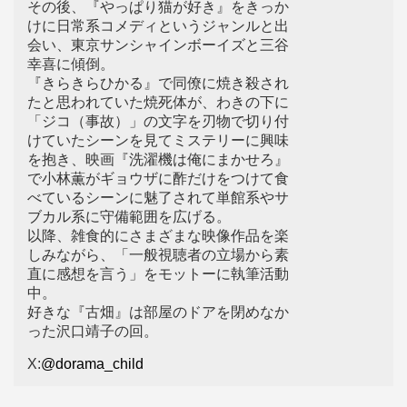
その後、『やっぱり猫が好き』をきっか
けに日常系コメディというジャンルと出
会い、東京サンシャインボーイズと三谷
幸喜に傾倒。
『きらきらひかる』で同僚に焼き殺され
たと思われていた焼死体が、わきの下に
「ジコ（事故）」の文字を刃物で切り付
けていたシーンを見てミステリーに興味
を抱き、映画『洗濯機は俺にまかせろ』
で小林薫がギョウザに酢だけをつけて食
べているシーンに魅了されて単館系やサ
ブカル系に守備範囲を広げる。
以降、雑食的にさまざまな映像作品を楽
しみながら、「一般視聴者の立場から素
直に感想を言う」をモットーに執筆活動
中。
好きな『古畑』は部屋のドアを閉めなか
った沢口靖子の回。
X:
@dorama_child