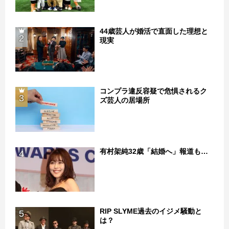
44歳芸人が婚活で直面した理想と
2
現実
コンプラ違反容疑で危惧されるク
3
ズ芸人の居場所
有村架純32歳「結婚へ」報道も…
4
RIP SLYME過去のイジメ騒動と
5
は？