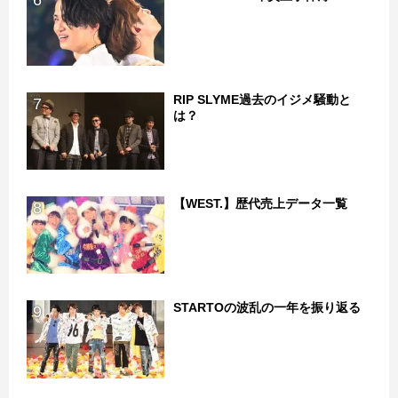
RIP SLYME過去のイジメ騒動と
7
は？
【WEST.】歴代売上データ一覧
8
STARTOの波乱の一年を振り返る
9