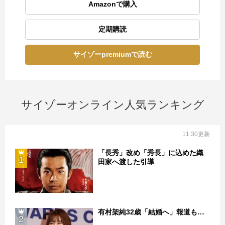
Amazonで購入
定期購読
サイゾーpremiumで読む
サイゾーオンライン人気ランキング
11:30更新
「長秀」改め「秀長」に込めた織
1
田家へ渡した引導
有村架純32歳「結婚へ」報道も…
2