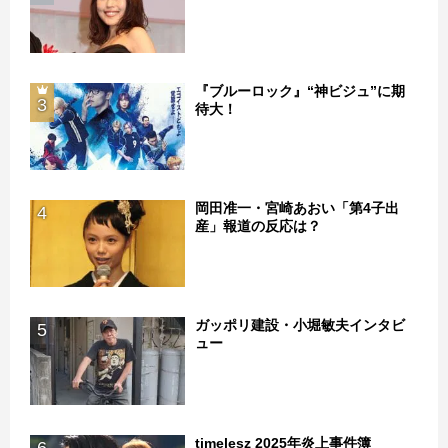
『ブルーロック』“神ビジュ”に期
3
待大！
岡田准一・宮崎あおい「第4子出
4
産」報道の反応は？
ガッポリ建設・小堀敏夫インタビ
5
ュー
timelesz 2025年炎上事件簿
6