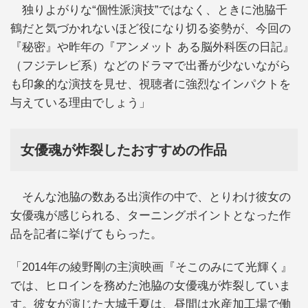
独りよがりな“個性派演技”ではなく、ときに池脇千
鶴だと気づかれないほど役になり切る姿勢が、今回の
『秘密』や昨年の『アンメット ある脳外科医の日記』
（フジテレビ系）などのドラマで出番が少ないながら
も印象的な演技を見せ、視聴者に強烈なインパクトを
与えている理由でしょう」
女優魂が炸裂したおすすめの作品
そんな池脇の数ある出演作の中で、とりわけ彼女の
女優魂が感じられる、ターニングポイントとなった作
品を記者に挙げてもらった。
「2014年の綾野剛の主演映画『そこのみにて光輝く』
では、ヒロインを務めた池脇の女優魂が炸裂していま
す。彼女が演じた大城千夏は、昼間は水産加工場で働