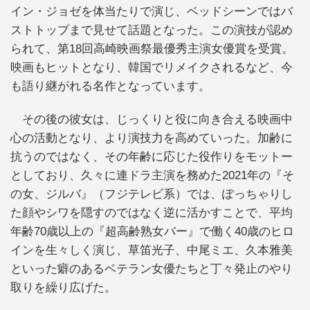
イン・ジョゼを体当たりで演じ、ベッドシーンではバ
ストトップまで見せて話題となった。この演技が認め
られて、第18回高崎映画祭最優秀主演女優賞を受賞。
映画もヒットとなり、韓国でリメイクされるなど、今
も語り継がれる名作となっています。
その後の彼女は、じっくりと役に向き合える映画中
心の活動となり、より演技力を高めていった。加齢に
抗うのではなく、その年齢に応じた役作りをモットー
としており、久々に連ドラ主演を務めた2021年の『そ
の女、ジルバ』（フジテレビ系）では、ぽっちゃりし
た顔やシワを隠すのではなく逆に活かすことで、平均
年齢70歳以上の『超高齢熟女バー』で働く40歳のヒロ
インを生々しく演じ、草笛光子、中尾ミエ、久本雅美
といった癖のあるベテラン女優たちと丁々発止のやり
取りを繰り広げた。