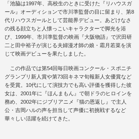
「池脇は1997年、高校生のときに受けた『リハウスガ
ール』オーディションで市川準監督の目に留まり、第8
代リハウスガールとして芸能界デビュー。あどけなさ
の残る顔立ちと人懐っこいキャラクターで脚光を浴
び、1999年、市川準監督の映画『大阪物語』で沢田研
二と田中裕子が演じる夫婦漫才師の娘・霜月若菜を演
じて映画デビューを果たしました。
この作品では第54回毎日映画コンクール・スポニチ
グランプリ新人賞や第73回キネマ旬報新人女優賞など
を受賞。10代にして演技力でも高い評価を獲得した彼
女は、2001年に『ほんまもん』で朝ドラのヒロインを
務め、2002年にジブリアニメ『猫の恩返し』で主人
公・吉岡ハルの声を担当して声優に初挑戦するなど
華々しい活躍を続けてきた。