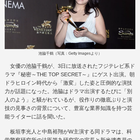
池脇千鶴（写真：Getty Imagesより）
女優の
池脇千鶴
が、3日に放送されたフジテレビ系ド
ラマ『秘密～THE TOP SECRET～』にゲスト出演。朝
ドラヒロイン時代から「激変」した姿と圧倒的な演技
力が話題になった。池脇はドラマ出演するたびに「別
人のよう」と騒がれているが、役作りの徹底ぶりと演
技の見事さの背景について、豊富な業界知識を持つ芸
能ライターに話を聞いた。
板垣李光人と中島裕翔がW主演する同ドラマは、科