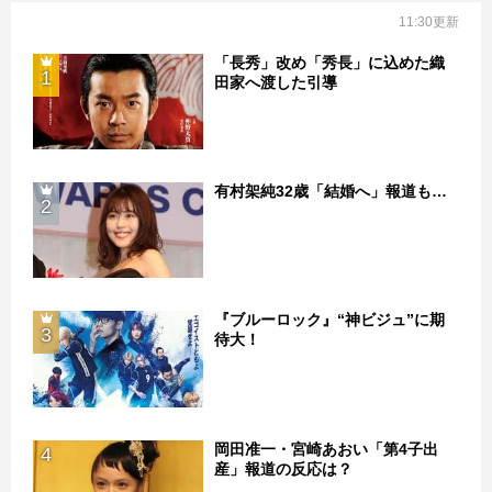
11:30更新
「長秀」改め「秀長」に込めた織
1
田家へ渡した引導
有村架純32歳「結婚へ」報道も…
2
『ブルーロック』“神ビジュ”に期
3
待大！
岡田准一・宮崎あおい「第4子出
4
産」報道の反応は？