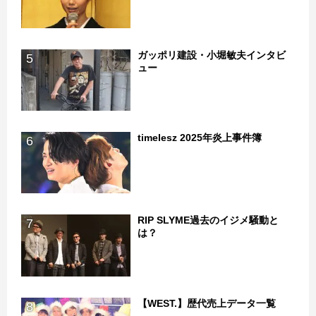
ガッポリ建設・小堀敏夫インタビ
5
ュー
timelesz 2025年炎上事件簿
6
RIP SLYME過去のイジメ騒動と
7
は？
【WEST.】歴代売上データ一覧
8