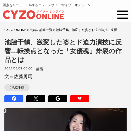
視点をリニューアルするニュースサイト/サイゾーオンライン
CYZO ONLINE
>
芸能の記事一覧
>
池脇千鶴、激変した姿とド迫力演技に反響
池脇千鶴、激変した姿とド迫力演技に反
響…転換点となった「女優魂」炸裂の作
品とは
2025/02/07 09:00
芸能
文＝
佐藤勇馬
#池脇千鶴