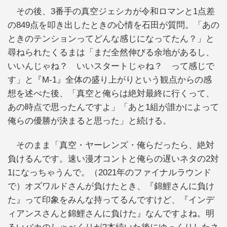
その後、3番手の真空ジェシカが令和ロマンと1点差
の849点を叩き出したときの心情を石田が質問。「あの
ときのテンションってどんな感じになってたん？」と
尋ねられたくるまは「まだ全然伸びる余地があるし、
いいんじゃね？ いいスタートじゃね？ って感じで
す」と『M‐1』全体の盛り上がりという観点からの感
想を述べた後、「真空と俺らは絶対最終に行くって、
あの時点で思ったんですよ」「あと1組が誰かによって
俺らの優勝が決まると思った」と続ける。
そのまま「真空・ヤーレンズ・俺らだったら、絶対
負けるんです。速い漫才コントと俺らの遅いネタの2対
1になっちゃうんで。（2021年のファイナルラウンド
で）オズワルドさんが負けたとき、『錦鯉さんに負け
た』って印象をみんな持ってるんですけど、『インデ
ィアンスさんと錦鯉さんに負けた』なんですよね。明