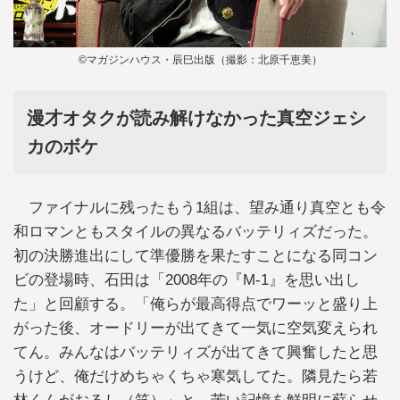
©マガジンハウス・辰巳出版（撮影：北原千恵美）
漫才オタクが読み解けなかった真空ジェシ
カのボケ
ファイナルに残ったもう1組は、望み通り真空とも令
和ロマンともスタイルの異なるバッテリィズだった。
初の決勝進出にして準優勝を果たすことになる同コン
ビの登場時、石田は「2008年の『M‐1』を思い出し
た」と回顧する。「俺らが最高得点でワーッと盛り上
がった後、オードリーが出てきて一気に空気変えられ
てん。みんなはバッテリィズが出てきて興奮したと思
うけど、俺だけめちゃくちゃ寒気してた。隣見たら若