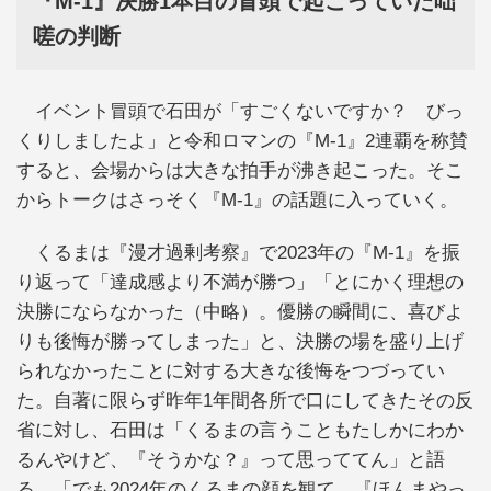
『M‐1』決勝1本目の冒頭で起こっていた咄
嗟の判断
イベント冒頭で石田が「すごくないですか？ びっ
くりしましたよ」と令和ロマンの『M‐1』2連覇を称賛
すると、会場からは大きな拍手が沸き起こった。そこ
からトークはさっそく『M‐1』の話題に入っていく。
くるまは『漫才過剰考察』で2023年の『M‐1』を振
り返って「達成感より不満が勝つ」「とにかく理想の
決勝にならなかった（中略）。優勝の瞬間に、喜びよ
りも後悔が勝ってしまった」と、決勝の場を盛り上げ
られなかったことに対する大きな後悔をつづってい
た。自著に限らず昨年1年間各所で口にしてきたその反
省に対し、石田は「くるまの言うこともたしかにわか
るんやけど、『そうかな？』って思っててん」と語
る。「でも2024年のくるまの顔を観て、『ほんまやっ