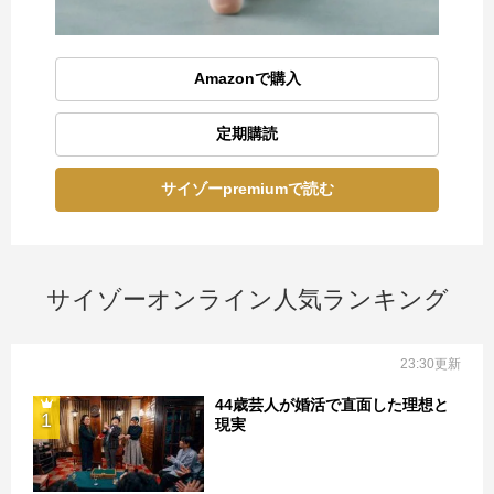
Amazonで購入
定期購読
サイゾーpremiumで読む
サイゾーオンライン人気ランキング
23:30更新
44歳芸人が婚活で直面した理想と
1
現実