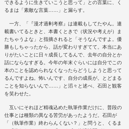
できるように生きていこうと思って」との言葉に、く
るまは「素敵な言葉……」と漏らす。
一方、「『漫才過剰考察』は連載もしてたやん。連
載書いてるときと、本書くときで（状況や考えが）ま
たちゃうよな」と指摘されると「そうなんですよ。優
勝もしちゃったから、話が変わりすぎてて。本当にあ
りがたいことに日々成長してるんで、去年の自分とか
話にならなすぎる。今年の年末ぐらいには自分でこの
本のことを認められなくなったらどうしようと思って
るんですよね。怖いんです、自分の成長が。とどまる
ことを知らないんで……」と滔々と述べ、石田と観客
を笑わせた。
互いにそれほど精魂込めた執筆作業だけに、普段の
仕事とは種類の異なる苦労があったようだ。石田が
「（執筆作業）終わらんくない？」と問うと、くるま