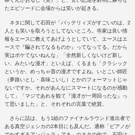
林くんがおるし（笑）」と、苦い記憶を鮮明に蘇らせ
たエピソードに会場からは笑いが起きる。
ネタに関して石田が「バッテリィズがすごいのは、2
人とも笑いを取ろうとしてないところ。寺家は良い情
報をエースに教えてあげようとしていて、エースはエ
ースで『騙されてなるものか』ってなってる。だから
実はボケてないねんな」「全然新しくないけど新し
い、みたいな漫才」といえば、くるまも「クラシック
というか、めっちゃ昔の漫才ですよね。いとこい師匠
（夢路いとし・喜味こいし）とかのフォーマットじゃ
ないですか。それがあんなにスマートになるのが感動
して」「マジであれを観て『漫才が一周回ったな』っ
て思いました」と、それぞれの言葉で絶賛。
さらに話は、もう1組のファイナルラウンド進出者で
ある真空ジェシカの2本目にも及んだ。通称「ピアノが
でかすぎるアンジェラ・アキ」のネタの中で、石田は