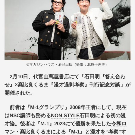
©マガジンハウス・辰巳出版（撮影：北原千恵美）
2月10日、代官山蔦屋書店にて「石田明『答え合わ
せ』×髙比良くるま『漫才過剰考察』刊行記念対談」が
開催された。
前者は『M-1グランプリ』2008年王者にして、現在
はNSC講師も務める
NON STYLE
石田明による初の漫
才論。後者は『M-1』2023にて優勝を果たした
令和ロ
マン
・髙比良くるまによる『M‐1』と漫才を“考察”す