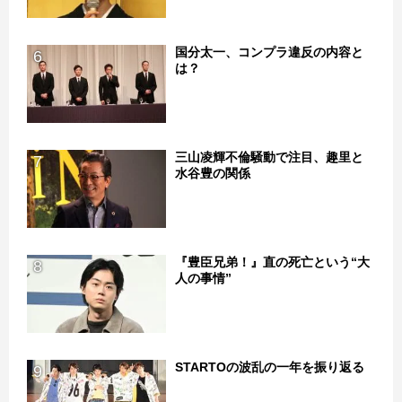
国分太一、コンプラ違反の内容と
6
は？
三山凌輝不倫騒動で注目、趣里と
7
水谷豊の関係
『豊臣兄弟！』直の死亡という“大
8
人の事情”
STARTOの波乱の一年を振り返る
9