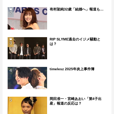
有村架純32歳「結婚へ」報道も…
2
RIP SLYME過去のイジメ騒動と
3
は？
timelesz 2025年炎上事件簿
4
岡田准一・宮崎あおい「第4子出
5
産」報道の反応は？