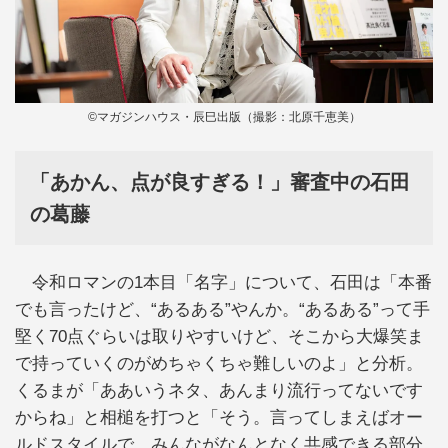
©マガジンハウス・辰巳出版（撮影：北原千恵美）
「あかん、点が良すぎる！」審査中の石田
の葛藤
令和ロマンの1本目「名字」について、石田は「本番
でも言ったけど、“あるある”やんか。“あるある”って手
堅く70点ぐらいは取りやすいけど、そこから大爆笑ま
で持っていくのがめちゃくちゃ難しいのよ」と分析。
くるまが「ああいうネタ、あんまり流行ってないです
からね」と相槌を打つと「そう。言ってしまえばオー
ルドスタイルで、みんながなんとなく共感できる部分