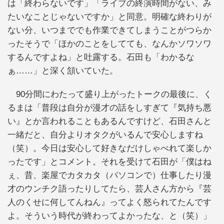
は「終わらないです」「ライブの終演時間がない、み
たいなことじゃないですか」と同意。明確な終わりが
ない分、いつまででも作業できてしまうことがつらか
ったそうで「ほかのことをしてても、なんかソワソワ
するんですよね」と吐露する。石田も「わかるな
ぁ……」と深く頷いていた。
90分間にわたって盛り上がったトークの最後に、く
るまは「普段は自分が漫才の話をしすぎて『気持ち悪
い』とか言われることもあるんですけど、石田さんと
一緒だと、自分よりオタクがいるんで安心しますね
（笑）。今日は安心して好きなだけしゃべれて楽しか
ったです」とコメント。それを受けて石田が「僕はね
ぇ、昔、楽屋でカタカタ（パソコンで）仕事したり漫
才のウンチク語ったりしてたら、芸人さん方から『芸
人のくせに何してんねん』ってよく怒られてたんです
よ。そういう時代が終わってよかったな、と（笑）」