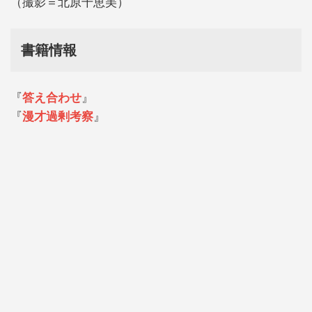
（撮影＝北原千恵美）
書籍情報
『
答え合わせ
』
『
漫才過剰考察
』