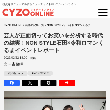
視点をリニューアルするニュースサイト/サイゾーオンライン
CYZO ONLINE
>
芸能の記事一覧
>
NON STYLE石田×令和ロマンくるま
芸人が正面切ってお笑いを分析する時代
の結実！NON STYLE石田×令和ロマンく
るまイベントレポート
2025/02/22 18:00
芸能
文＝
斎藤岬
#NON STYLE
#令和ロマン