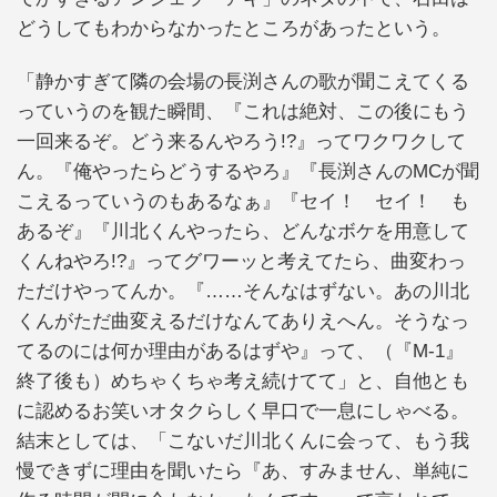
どうしてもわからなかったところがあったという。
「静かすぎて隣の会場の長渕さんの歌が聞こえてくる
っていうのを観た瞬間、『これは絶対、この後にもう
一回来るぞ。どう来るんやろう!?』ってワクワクして
ん。『俺やったらどうするやろ』『長渕さんのMCが聞
こえるっていうのもあるなぁ』『セイ！ セイ！ も
あるぞ』『川北くんやったら、どんなボケを用意して
くんねやろ!?』ってグワーッと考えてたら、曲変わっ
ただけやってんか。『……そんなはずない。あの川北
くんがただ曲変えるだけなんてありえへん。そうなっ
てるのには何か理由があるはずや』って、（『M‐1』
終了後も）めちゃくちゃ考え続けてて」と、自他とも
に認めるお笑いオタクらしく早口で一息にしゃべる。
結末としては、「こないだ川北くんに会って、もう我
慢できずに理由を聞いたら『あ、すみません、単純に