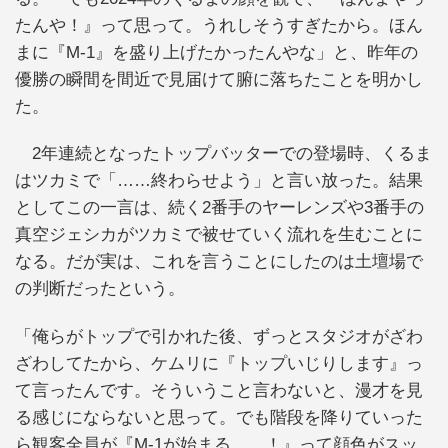
たんや！』って思って。うれしそうすぎたから。ほん
まに『M‐1』を盛り上げたかったんやな」と、昨年の
優勝の瞬間を間近で見届けて腑に落ちたことを明かし
た。
2年連続となったトップバッターでの登場時、くるま
はツカミで「……終わらせよう」と言い放った。結果
としてこの一言は、続く2番手のヤーレンズや3番手の
真空ジェシカがツカミで被せていく流れを生むことに
なる。だが実は、これを言うことにしたのは土壇場で
の判断だったという。
「俺らがトップで引かれた後、ずっとスタジオがざわ
ざわしてたから、ケムリに『トップいじりします』っ
て言ったんです。そういうこと言わないと、漫才を見
る感じにならないと思って。でも階段を降りていった
ら観客全員が『M‐1が始まる……！』って顔色がスッ