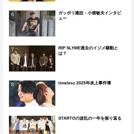
ガッポリ建設・小堀敏夫インタビ
6
ュー
RIP SLYME過去のイジメ騒動と
7
は？
timelesz 2025年炎上事件簿
8
STARTOの波乱の一年を振り返る
9