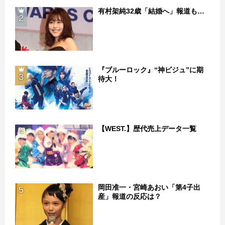
有村架純32歳「結婚へ」報道も…
2
『ブルーロック』“神ビジュ”に期
3
待大！
【WEST.】歴代売上データ一覧
4
岡田准一・宮崎あおい「第4子出
5
産」報道の反応は？