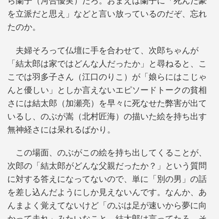
ら蘭子（河合優実）だろ。おまえは蘭子に「死んだ豪
を立派だと思え」などと言い放っているのだぞ、忘れ
たのか。
夫婦そろって仏壇に手を合わせて、次郎ちゃんが
「結太郎は家ではどんな人だったか」と尋ねると、こ
こでは羽多子さん（江口のりこ）が「娘らにはこじゃ
んと優しい」としか言えないエピソードトークの貧相
さには結太郎（加瀬亮）を早々に死なせた弊害が出て
いるし、のぶが嵩（北村匠海）の描いた絵を持ち出す
無神経さには呆れるばかり。
この場面、のぶがこの絵を持ち出してくることが、
次郎の「結太郎がどんな父親だったか？」という質問
に対する答えになってないので、単に「別の男」の話
を差し込んだようにしか見えないんです。なんか、あ
んまよく覚えてないけど「のぶは足が速いから夢に向
かって走れ」みたいなこと、結太郎は言ってたろ。そ