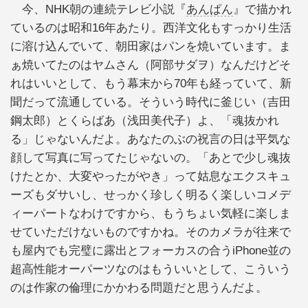
今、NHK朝の連続テレビ小説『
あんぱん
』で描かれ
ているのは昭和16年あたり。西洋文化もすっかり生活
に溶け込んでいて、朝田家はパンを焼いています。ま
ぁ焼いてたのはヤムさん（阿部サダヲ）なんだけどそ
れはいいとして、もう幕末から70年も経っていて、新
聞だって流通している。そういう時代に釜じい（吉田
鋼太郎）とくらばあ（浅田美代子）よ、「魂抜かれ
る」じゃないんだよ。あなたのぶの祝言の日は平気な
顔して写真に写ってたじゃないの。「あとで少し魂抜
けたとか、大変やったがやき」って姑息なエクスキュ
ーズもダサいし、せっかく珍しく明るく楽しいコメデ
ィーパートなわけですから、もうちょい気軽に楽しま
せていただけないものですかね。そのカメラが往来で
も屋内でも完璧に露出とフォーカスの合うiPhone並の
超高性能オーパーツなのはもういいとして、こういう
のは作家の倫理にかかわる問題だと思うんだよ。