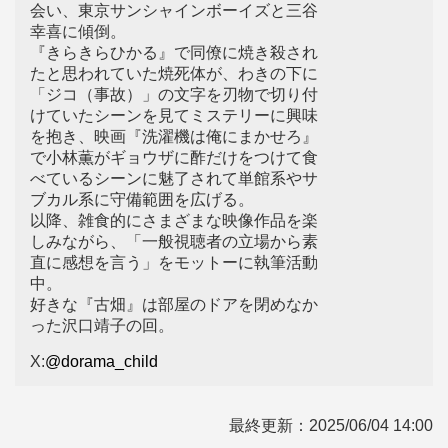
会い、東京サンシャインボーイズと三谷
幸喜に傾倒。
『きらきらひかる』で同僚に焼き殺され
たと思われていた焼死体が、わきの下に
「ジコ（事故）」の文字を刃物で切り付
けていたシーンを見てミステリーに興味
を抱き、映画『洗濯機は俺にまかせろ』
で小林薫がギョウザに酢だけをつけて食
べているシーンに魅了されて単館系やサ
ブカル系に守備範囲を広げる。
以降、雑食的にさまざまな映像作品を楽
しみながら、「一般視聴者の立場から素
直に感想を言う」をモットーに執筆活動
中。
好きな『古畑』は部屋のドアを閉めなか
った沢口靖子の回。
X:
@dorama_child
最終更新：
2025/06/04 14:00