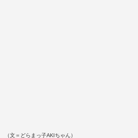
（文＝どらまっ子AKIちゃん）