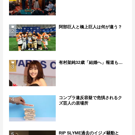
阿部巨人と橋上巨人は何が違う？
2
有村架純32歳「結婚へ」報道も…
3
コンプラ違反容疑で危惧されるク
4
ズ芸人の居場所
RIP SLYME過去のイジメ騒動と
5