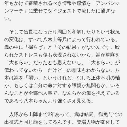
年もかけて蓄積されるべき情報や感情を「アンパンマ
ンマーチ」に乗せてダイジェストで流したに過ぎな
い。
そして伍長になったり周囲と和解したりという状況
の変化は、すべて八木上等兵によって行われている。
嵩の中に「揺らぎ」と「その結果」がないんです。殴
られたストレスも傷も表現されないから、嵩が軍隊を
「大きらい」だったとも思えないし、「大きらい」が
伝わってないから「だけど」の意味もわからない。八
木は嵩を「弱い」というけれど、むしろ正体不明の軸
か、もしくは自分の命に対する諦観か無関心か、いろ
んなことが全部他人事で、なんらかの傷を抱えている
であろう八木ちゃんより強くさえ見える。
入隊から出陣まで2年あって、嵩は結局、御免与での
出征式と同じ顔をしてるんです。登場人物が変化して