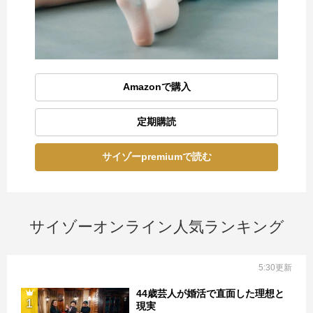
Amazonで購入
定期購読
サイゾーpremiumで読む
サイゾーオンライン人気ランキング
5:30更新
44歳芸人が婚活で直面した理想と
1
現実