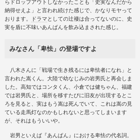
らドロップアウトしなかったことも「史実なんだから
納得せえよ」と言われ続けた感じで、かなりモヤって
おります。
ドラマ
としての辻褄は合ってないのに、史
実を盾に不味いあんぱんを飲み込まされた感じ。
みなさん「卑怯」の登場ですよ
八木さんに「戦場で生き残るには卑怯者になれ」と
言われた嵩くん。大陸で幼なじみの岩男氏と再会しま
した。高知ではコンタくん、小倉では健ちゃん、福建
では岩男氏と、場所を移すたびに旧友が出現するとこ
ろを見ると、実はもう嵩は死んでいて、これは嵩の見
ている走馬灯なのかもしれないと思ってしまいます
が、それはもういいや。
岩男といえば『あんぱん』における卑怯の代名詞。