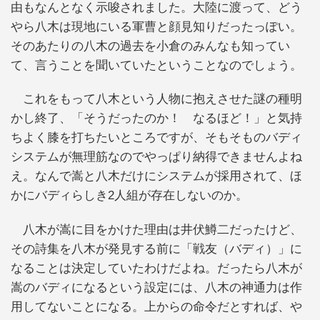
由もなんとなく示唆されました。大陸に渡って、どう
やら八木は現地にいる軍曹と顔見知りだったっぽい。
そのあたりの八木の過去を小倉のみんなも知ってい
て、言うことを聞いていたということなのでしょう。
これをもって八木という人物に抱えさせた謎の種明
かし終了、「そうだったのか！ なるほど！」と気持
ちよく膝を打ちたいところですが、そもそものバディ
システムが無理筋なのでやっぱり納得できませんよね
え。なんで嵩と八木だけにシステムが採用されて、ほ
かにバディらしき2人組が存在しないのか。
八木が嵩に目をかけた理由は井伏鱒二だったけど、
その詩集を八木が発見する前に「戦友（バディ）」に
なることは決定していたわけだよね。だったら八木が
嵩のバディになるという設定には、八木の神通力は作
用してないことになる。上からの命令だとすれば、や