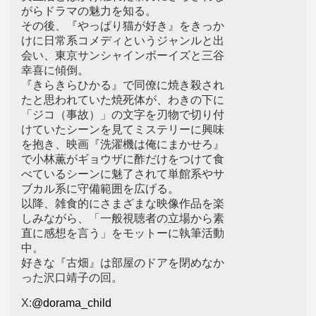
がらドラマの魅力を知る。
その後、『やっぱり猫が好き』をきっか
けに日常系コメディというジャンルと出
会い、東京サンシャインボーイズと三谷
幸喜に傾倒。
『きらきらひかる』で同僚に焼き殺され
たと思われていた焼死体が、わきの下に
「ジコ（事故）」の文字を刃物で切り付
けていたシーンを見てミステリーに興味
を抱き、映画『洗濯機は俺にまかせろ』
で小林薫がギョウザに酢だけをつけて食
べているシーンに魅了されて単館系やサ
ブカル系に守備範囲を広げる。
以降、雑食的にさまざまな映像作品を楽
しみながら、「一般視聴者の立場から素
直に感想を言う」をモットーに執筆活動
中。
好きな『古畑』は部屋のドアを閉めなか
った沢口靖子の回。
X:
@dorama_child