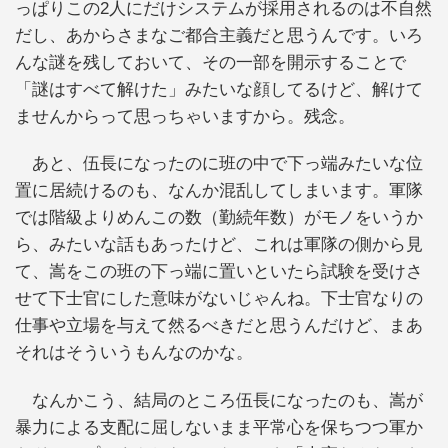
っぱりこの2人にだけシステムが採用されるのは不自然
だし、あからさまなご都合主義だと思うんです。いろ
んな謎を残しておいて、その一部を開示することで
「謎はすべて解けた」みたいな顔してるけど、解けて
ませんからって思っちゃいますから。残念。
あと、伍長になったのに班の中で下っ端みたいな位
置に居続けるのも、なんか混乱してしまいます。軍隊
では階級よりめんこの数（勤続年数）がモノをいうか
ら、みたいな話もあったけど、これは軍隊の側から見
て、嵩をこの班の下っ端に置いといたら試験を受けさ
せて下士官にした意味がないじゃんね。下士官なりの
仕事や立場を与えて然るべきだと思うんだけど、まあ
それはそういうもんなのかな。
なんかこう、結局のところ伍長になったのも、嵩が
暴力による支配に屈しないまま平常心を保ちつつ軍か