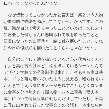
伝わってこなかったんだよな。
なぜ伝わってこなかったかと言えば、嵩という人物
が能動的に物語を動かしてこなかったからです。この
週、嵩が自分で考えてやったことといえば、久しぶり
に再会した健ちゃんに怒鳴られて歌を歌ったことと、
伍長になったのに新兵と一緒に靴を磨いたこと、それ
に今日の似顔絵を描いたことくらいじゃないかな。
「自分はこうして絵を描いていると心が落ち着くんで
す」と嵩は言うけれど、絵を描いているシーンなんて
デザイン学校での卒業制作以来だし、そもそも嵩は基
本、ずっと落ち着いていたように見える。殴られてい
たときでさえ心身にダメージを残すこともなくコンタ
に食事を分け与えたり謎人物・八木上等兵（妻夫木
聡）について情報収集に勤しんだりしていたし、千尋
に呼び出されて行った食事会での会話も、本来なら何