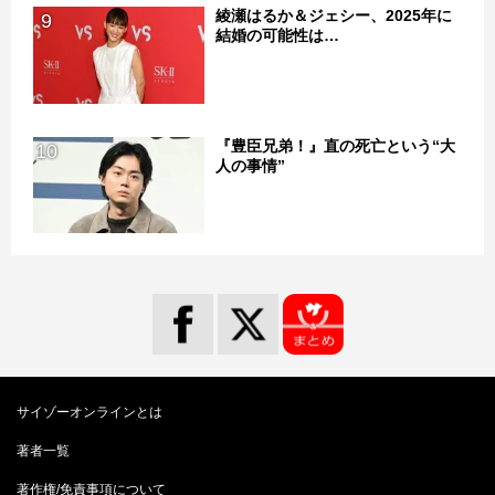
綾瀬はるか＆ジェシー、2025年に
9
結婚の可能性は…
『豊臣兄弟！』直の死亡という“大
10
人の事情”
サイゾーオンラインとは
著者一覧
著作権/免責事項について