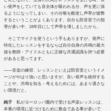
い発声をしていても音全体が吸われる分、声を更に張
るようになってしまい、その分喉を酷使し声帯が疲弊
するということがよくあります。自分も防音室での指
導が多い中、18年目にして声帯を壊しましたから。
そこでマイクを使うという手もありますが、発声に
特化したレッスンをするならば自分自身の共鳴の最大
値を教師・アイドルともに正確な共通認識を持つ必要
があると思ってます。
——音楽の練習、レッスンといえば防音室というイメ
ージがやはり強いと思いますが、良い発声を維持する
ことや、共鳴を知る・考えるためには、あまり適さな
い環境だと。
純子
私がヨーロッパ圏内で受ける声楽レッスンは、
本番の環境に近づけるために教会である事が多いで