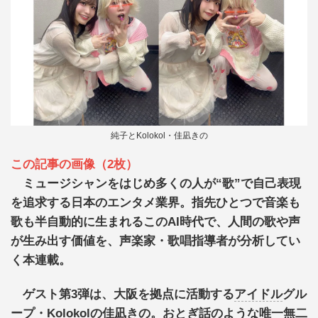
純子とKolokol・佳凪きの
この記事の画像（2枚）
ミュージシャンをはじめ多くの人が“歌”で自己表現
を追求する日本のエンタメ業界。指先ひとつで音楽も
歌も半自動的に生まれるこのAI時代で、人間の歌や声
が生み出す価値を、声楽家・歌唱指導者が分析してい
く本連載。
ゲスト第3弾は、大阪を拠点に活動する
アイドル
グル
ープ・Kolokolの佳凪きの。おとぎ話のような唯一無二