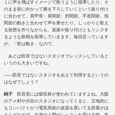
くに声を飛ばすイメージで歌うように指導したり、そ
のまま前に向かって腕を下ろしていくという振り付け
に合わせて、肩甲骨、肩関節、肘関節、手首関節、指
関節の動きと合わせて声を乗せたり。しっかりと歌え
る状態を作りながらも、楽曲や振り付けともリンクす
るような歌唱を指導していきます。毎回言っています
が、「歌は動き」なので。
あとは防音ではないスタジオでレッスンしていると
いうのも大きいですね。
——防音ではないスタジオをあえて利用するというの
はなぜでしょう？
純子
防音室には吸収材が使われていますよね。大阪
のアメ村や渋谷のスタジオになってくると、立地的に
もコンパクトかつ電気系統の楽器を置いてる部屋がほ
とんどなので、生身の人間がレッスンを受ける時、良