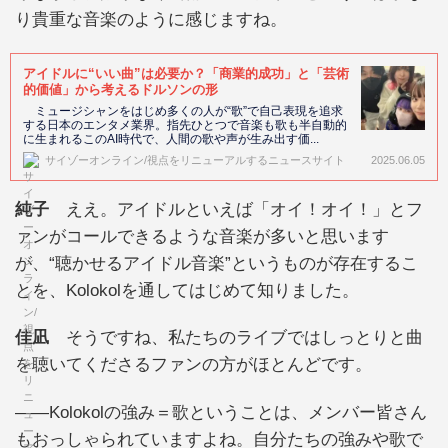
り貴重な音楽のように感じますね。
アイドルに“いい曲”は必要か？「商業的成功」と「芸術
的価値」から考えるドルソンの形
ミュージシャンをはじめ多くの人が“歌”で自己表現を追求
する日本のエンタメ業界。指先ひとつで音楽も歌も半自動的
に生まれるこのAI時代で、人間の歌や声が生み出す価...
サイゾーオンライン/視点をリニューアルするニュースサイト
2025.06.05
純子
ええ。アイドルといえば「オイ！オイ！」とフ
ァンがコールできるような音楽が多いと思います
が、“聴かせるアイドル音楽”というものが存在するこ
とを、Kolokolを通してはじめて知りました。
佳凪
そうですね、私たちのライブではしっとりと曲
を聴いてくださるファンの方がほとんどです。
——Kolokolの強み＝歌ということは、メンバー皆さん
もおっしゃられていますよね。自分たちの強みや歌で