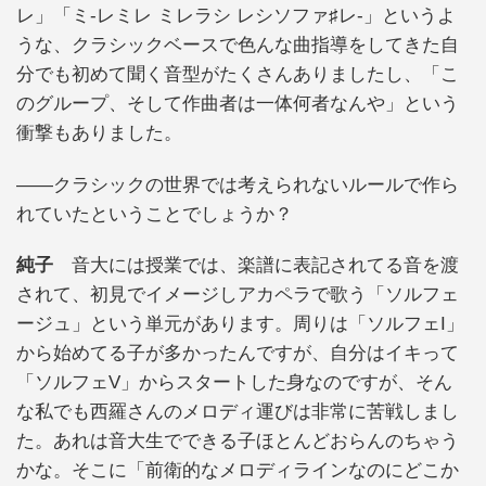
レ」「ミ-レミレ ミレラシ レシソファ♯レ-」というよ
うな、クラシックベースで色んな曲指導をしてきた自
分でも初めて聞く音型がたくさんありましたし、「こ
のグループ、そして作曲者は一体何者なんや」という
衝撃もありました。
——クラシックの世界では考えられないルールで作ら
れていたということでしょうか？
純子
音大には授業では、楽譜に表記されてる音を渡
されて、初見でイメージしアカペラで歌う「ソルフェ
ージュ」という単元があります。周りは「ソルフェI」
から始めてる子が多かったんですが、自分はイキって
「ソルフェV」からスタートした身なのですが、そん
な私でも西羅さんのメロディ運びは非常に苦戦しまし
た。あれは音大生でできる子ほとんどおらんのちゃう
かな。そこに「前衛的なメロディラインなのにどこか