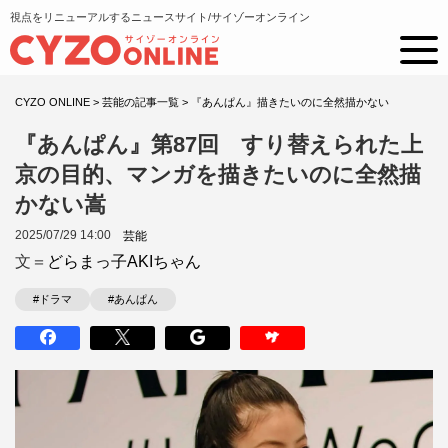
視点をリニューアルするニュースサイト/サイゾーオンライン
CYZO ONLINE
>
芸能の記事一覧
>
『あんぱん』描きたいのに全然描かない
『あんぱん』第87回 すり替えられた上
京の目的、マンガを描きたいのに全然描
かない嵩
2025/07/29 14:00
芸能
文＝
どらまっ子AKIちゃん
#ドラマ
#あんぱん