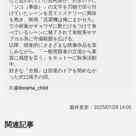
たと思われていた焼死体が、わきの下に
「ジコ（事故）」の文字を刃物で切り付
けていたシーンを見てミステリーに興味
を抱き、映画『洗濯機は俺にまかせろ』
で小林薫がギョウザに酢だけをつけて食
べているシーンに魅了されて単館系やサ
ブカル系に守備範囲を広げる。
以降、雑食的にさまざまな映像作品を楽
しみながら、「一般視聴者の立場から素
直に感想を言う」をモットーに執筆活動
中。
好きな『古畑』は部屋のドアを閉めなか
った沢口靖子の回。
X:
@dorama_child
最終更新：
2025/07/29 14:00
関連記事