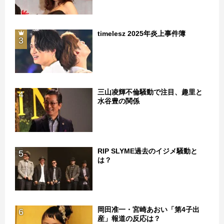
timelesz 2025年炎上事件簿
3
三山凌輝不倫騒動で注目、趣里と
4
水谷豊の関係
RIP SLYME過去のイジメ騒動と
5
は？
岡田准一・宮崎あおい「第4子出
6
産」報道の反応は？