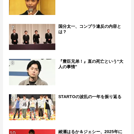
国分太一、コンプラ違反の内容と
7
は？
『豊臣兄弟！』直の死亡という“大
8
人の事情”
STARTOの波乱の一年を振り返る
9
綾瀬はるか＆ジェシー、2025年に
10