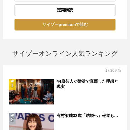
定期購読
サイゾーpremiumで読む
サイゾーオンライン人気ランキング
17:30更新
44歳芸人が婚活で直面した理想と
1
現実
有村架純32歳「結婚へ」報道も…
2