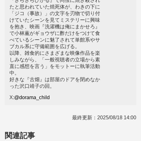
『きらきらひかる』で同僚に焼き殺され
たと思われていた焼死体が、わきの下に
「ジコ（事故）」の文字を刃物で切り付
けていたシーンを見てミステリーに興味
を抱き、映画『洗濯機は俺にまかせろ』
で小林薫がギョウザに酢だけをつけて食
べているシーンに魅了されて単館系やサ
ブカル系に守備範囲を広げる。
以降、雑食的にさまざまな映像作品を楽
しみながら、「一般視聴者の立場から素
直に感想を言う」をモットーに執筆活動
中。
好きな『古畑』は部屋のドアを閉めなか
った沢口靖子の回。
X:
@dorama_child
最終更新：
2025/08/18 14:00
関連記事