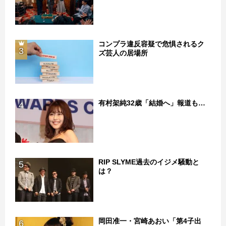
コンプラ違反容疑で危惧されるク
3
ズ芸人の居場所
有村架純32歳「結婚へ」報道も…
4
RIP SLYME過去のイジメ騒動と
5
は？
岡田准一・宮崎あおい「第4子出
6