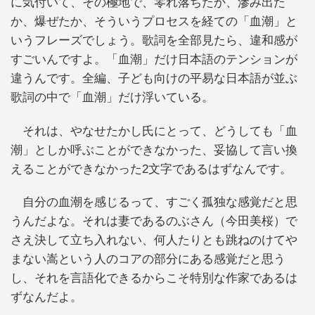
に気付いて、その極地で、零れ落ちたか、滲み出た
か、爆ぜたか、そういうプロセスを経ての「血潮」と
いうフレーズでしょう。歌詞を全部見たら、違和感が
すごいんですよ。「血潮」だけ日本語のテンションが
違うんです。全編、子ども向けの平易な日本語が並ぶ
歌詞の中で「血潮」だけ浮いている。
それは、やなせたかし氏にとって、どうしても「血
潮」としか呼ぶことができなかった、妥協して言い換
えることができなかった2文字であるはずなんです。
自分の血潮を感じるって、すごく孤独な感覚だと思
うんだよな。それは妻であるのぶさん（今田美桜）で
さえ決して立ち入れない、何人たりとも跳ねのけてや
まない嵩という人のコアの部分にある感覚だと思う
し、それを言語化できるからこそ特別な作家であるは
ずなんだよ。