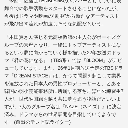
今回、佐藤はTENBLANKのメンバーとしてついに表
舞台での歌手活動をスタートさせることになったが、
今後はドラマや映画の“劇中”から新たなアーティスト
が飛び出す流れが加速しそうな気配だという。
「本田翼さん演じる元高校教師の主人公がボーイズグ
ループの寮母となり、一緒にトップアーティストにな
るという夢に向かっていく様を描いた22年放送のドラ
マ『君の花になる』（TBS系）では『8LOOM』がデビ
ューしています。また、26年1月期放送予定のTBSドラ
マ『DREAM STAGE』は、かつて問題を起こして業界
を追放された日本人の男性プロデューサーと、とある
韓国の弱小芸能事務所に所属する落ちこぼれの練習生7
人が、世代や国籍を越え共に夢を追う物語だといいま
すが、7人のグループ名は『NAZE（ネイズ）』に決定
済み。ドラマからの世界展開を目指していくようで
す」(前出のテレビ誌ライター)