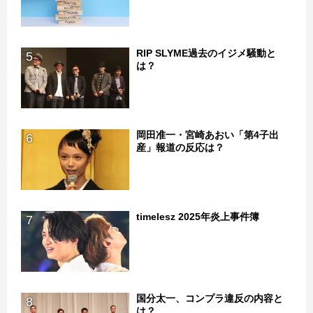
RIP SLYME過去のイジメ騒動と
5
は？
岡田准一・宮崎あおい「第4子出
6
産」報道の反応は？
timelesz 2025年炎上事件簿
7
国分太一、コンプラ違反の内容と
8
は？