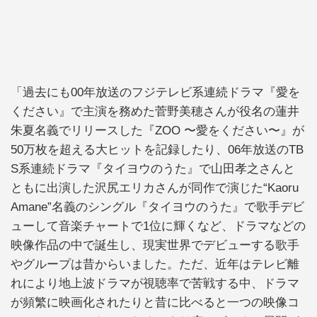
「過去にも00年放送のフジテレビ系連続ドラマ『愛を
ください』で主演を務めた菅野美穂さんが役名の蓮井
朱夏名義でリリースした『ZOO 〜愛をください〜』が
50万枚を超える大ヒットを記録したり、06年放送のTB
S系連続ドラマ『タイヨウのうた』で山田孝之さんと
ともに出演した沢尻エリカさんが同作で演じた“Kaoru
Amane”名義のシングル『タイヨウのうた』で歌手デビ
ューして音楽チャートで1位に輝くなど、ドラマなどの
映像作品の中で誕生し、現実世界でデビューする歌手
やグループは昔からいました。ただ、近年はテレビ離
れにより地上波ドラマが視聴率で苦戦する中、ドラマ
が頻繁に映画化されたりと昔に比べると一つの映像コ