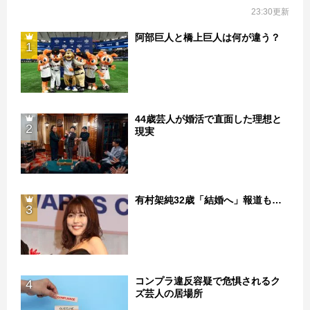
23:30更新
阿部巨人と橋上巨人は何が違う？
1
44歳芸人が婚活で直面した理想と
2
現実
有村架純32歳「結婚へ」報道も…
3
コンプラ違反容疑で危惧されるク
4
ズ芸人の居場所