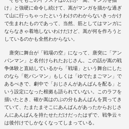
そもそもこのイラストはのぶが「嵩、マンガを描
け」と強硬に命令し続けて、嵩がマンガを描かな過ぎ
て山に行っちゃったというわけのわからないきっかけ
で生まれたものであって、当然、筋としてはマンガに
ならなきゃ着地しないわけだけど、嵩が何を作ろうと
しているのかも全然わからない。
唐突に舞台が「戦場の空」になって、唐突に「アン
パンマン」と名付けられたおじさん。この話が嵩の戦
争体験と直結しているから「戦場」という舞台にした
のなら「乾パンマン」もしくは「ゆでたまごマン」で
あるべきで、劇中で「おじさんがあんぱんを配る」と
いう設定になった根拠も語られていない。このラフを
描いたとき、確か嵩はのぶの分もあんぱんを買ってき
ていて、たまたまそこにあんぱんがあったからおじさ
んにあんぱんを持たせただけだったはずで、戦争云々
は後付けでしかなくなってしまっている。