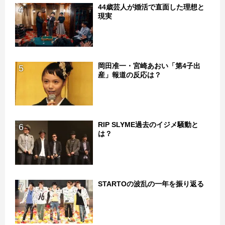
44歳芸人が婚活で直面した理想と
4
現実
岡田准一・宮崎あおい「第4子出
5
産」報道の反応は？
RIP SLYME過去のイジメ騒動と
6
は？
STARTOの波乱の一年を振り返る
7