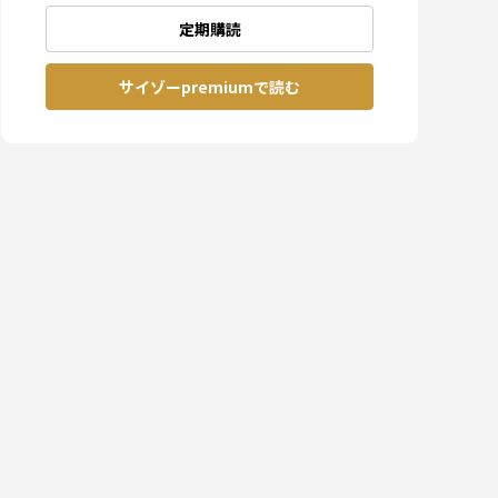
定期購読
サイゾーpremiumで読む