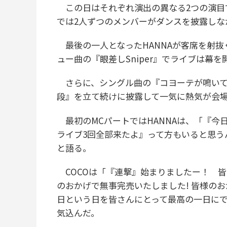
この日はそれぞれ演出の異なる2つの演目
では2人ずつのメンバーがダンスを披露しな
最後の一人となったHANNAが客席を射抜
ュー曲の『眼差しSniper』でライブは幕を
さらに、シングル曲の『コヨーテが鳴いている』と『S
段』を立て続けに披露して一気に熱気が会
最初のMCパートではHANNAは、「『今
ライブ3回全部来たよ』って方もいると思う
と語る。
COCOは「『連撃』始まりましたー！ 皆
のおかげで無事完売いたしました! 皆様の
日という日を皆さんにとって最高の一日に
気込んだ。