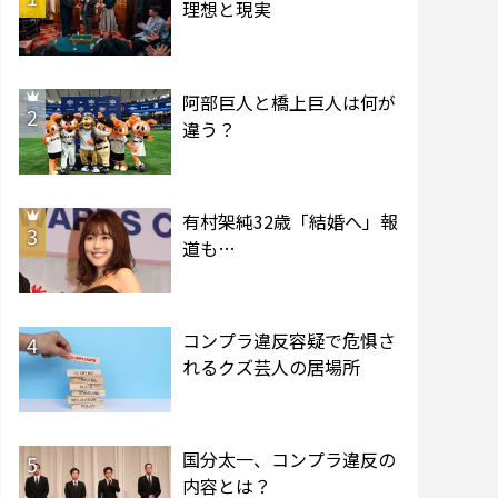
理想と現実
阿部巨人と橋上巨人は何が
2
違う？
有村架純32歳「結婚へ」報
3
道も…
コンプラ違反容疑で危惧さ
4
れるクズ芸人の居場所
国分太一、コンプラ違反の
5
内容とは？