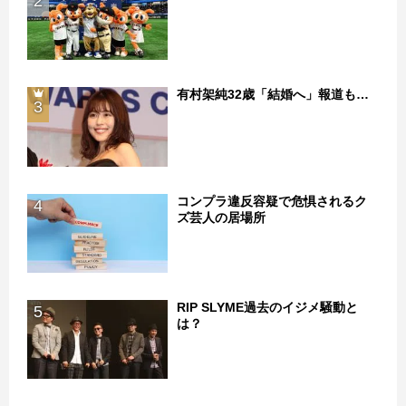
2
有村架純32歳「結婚へ」報道も…
3
コンプラ違反容疑で危惧されるク
4
ズ芸人の居場所
RIP SLYME過去のイジメ騒動と
5
は？