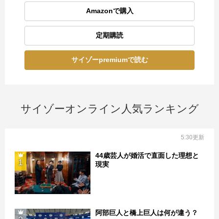
Amazonで購入
定期購読
サイゾーpremiumで読む
サイゾーオンライン人気ランキング
5:30更新
44歳芸人が婚活で直面した理想と
1
現実
阿部巨人と橋上巨人は何が違う？