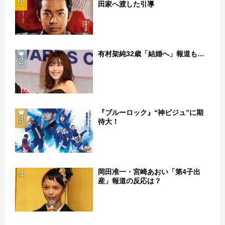
1
田家へ渡した引導
有村架純32歳「結婚へ」報道も…
2
『ブルーロック』“神ビジュ”に期
3
待大！
岡田准一・宮崎あおい「第4子出
4
産」報道の反応は？