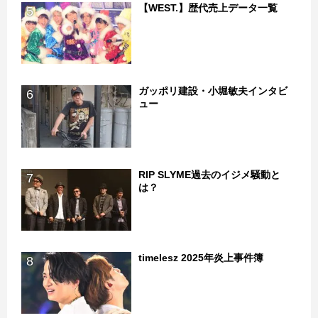
【WEST.】歴代売上データ一覧
5
ガッポリ建設・小堀敏夫インタビ
6
ュー
RIP SLYME過去のイジメ騒動と
7
は？
timelesz 2025年炎上事件簿
8