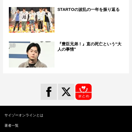
STARTOの波乱の一年を振り返る
9
『豊臣兄弟！』直の死亡という“大
10
人の事情”
サイゾーオンラインとは
著者一覧